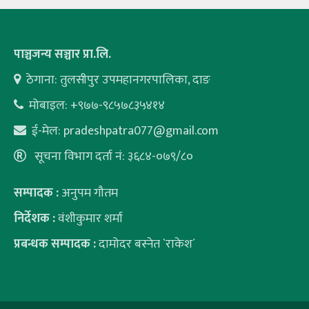
पाञ्चजन्य सञ्चार प्रा.लि.
ठेगाना: तुलसीपुर उपमहानगरपालिका, दाङ
मोबाइल: +९७७-९८५७८३५४१४
ई-मेल:
pradeshpatra077@gmail.com
सूचना विभाग दर्ता नं: ३६८४-०७९/८०
सम्पादक :
अनुपम गौतम
निर्देशक :
वंशीकुमार शर्मा
प्रबन्धक सम्पादक :
दामोदर बस्नेत `राकेश´