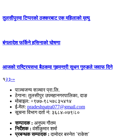
तुलसीपुरमा टिप्परको ठक्करबाट एक महिलाको मृत्यु
बंगलादेश फर्किने हसिनाको घोषणा
आजको राष्ट्रियसभा बैठकमा गृहमन्त्री सुधन गुरुङले जवाफ दिने
१
२
३
›
»
पाञ्चजन्य सञ्चार प्रा.लि.
ठेगाना: तुलसीपुर उपमहानगरपालिका, दाङ
मोबाइल: +९७७-९८५७८३५४१४
ई-मेल:
pradeshpatra077@gmail.com
सूचना विभाग दर्ता नं: ३६८४-०७९/८०
सम्पादक :
अनुपम गौतम
निर्देशक :
वंशीकुमार शर्मा
प्रबन्धक सम्पादक :
दामोदर बस्नेत `राकेश´