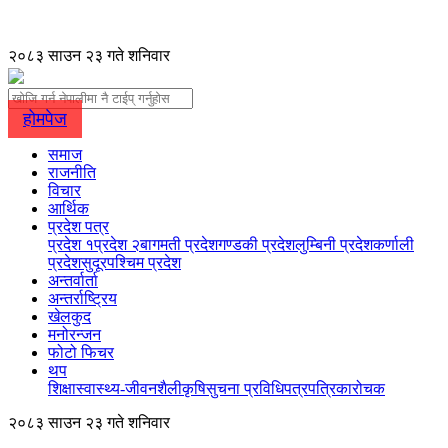
२०८३ साउन २३ गते शनिवार
होमपेज
समाज
राजनीति
विचार
आर्थिक
प्रदेश पत्र
प्रदेश १
प्रदेश २
बागमती प्रदेश
गण्डकी प्रदेश
लुम्बिनी प्रदेश
कर्णाली
प्रदेश
सुदूरपश्चिम प्रदेश
अन्तर्वार्ता
अन्तर्राष्ट्रिय
खेलकुद
मनोरन्जन
फोटो फिचर
थप
शिक्षा
स्वास्थ्य-जीवनशैली
कृषि
सुचना प्रविधि
पत्रपत्रिका
रोचक
२०८३ साउन २३ गते शनिवार