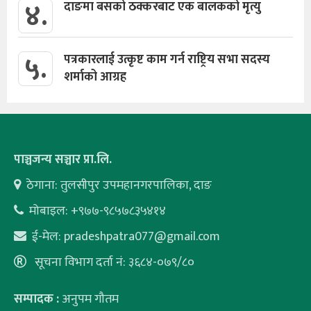
४.
दाङमा बसको ठक्करबाट एक बालकको मृत्यु
५.
पत्रकारलाई उत्कृष्ट काम गर्न राष्ट्रिय सभा सदस्य
शर्माको आग्रह
पाञ्चजन्य सञ्चार प्रा.लि.
ठेगाना: तुलसीपुर उपमहानगरपालिका, दाङ
मोबाइल: +९७७-९८५७८३५४१४
ई-मेल:
pradeshpatra077@gmail.com
सूचना विभाग दर्ता नं: ३६८४-०७९/८०
सम्पादक :
अनुपम गौतम