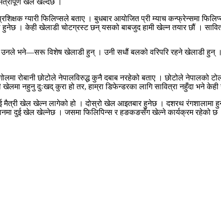
्रीपूर्ण खेल खेल्दैछ ।
 प्रशिक्षक ग्यारी फिलिप्सले बताए । बुधबार आयोजित प्री म्याच कन्फ्रेन्समा 
छ । केही खेलाडी चोटग्रस्ट छन् यसको बाबजुद हामी खेल्न तयार छौं । सावित्रा नभ
। उनले भने—सरू विशेष खेलाडी हुन् । उनी सधौं बलको वरिपरि रहने खेलाडी हुन् । ह
।
क गोलमा रोबानी छोटोले नेपालविरुद्ध कुनै दबाब नरहेको बताए । छोटोले नेपालको टो
 खेलमा नहुनु दुःखद् कुरा हो तर, हाम्रा डिफेन्डरका लागि सावित्रा नहुँदा भने केह
त्री खेल खेल्न लागेको हो । दोस्रो खेल आइतबार हुनेछ । दशरथ रंगशालामा हुन
नमा दुई खेल खेल्नेछ । जसमा फिलिपिन्स र हङकङसँग खेल्ने कार्यक्रम रहेको छ