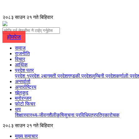
२०८३ साउन २१ गते बिहिवार
होमपेज
समाज
राजनीति
विचार
आर्थिक
प्रदेश पत्र
प्रदेश १
प्रदेश २
बागमती प्रदेश
गण्डकी प्रदेश
लुम्बिनी प्रदेश
कर्णाली प्रदे
अन्तर्वार्ता
अन्तर्राष्ट्रिय
खेलकुद
मनोरन्जन
फोटो फिचर
थप
शिक्षा
स्वास्थ्य-जीवनशैली
कृषि
सुचना प्रविधि
पत्रपत्रिका
रोचक
२०८३ साउन २१ गते बिहिवार
मुख्य समाचार