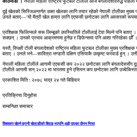
काठमाडौं ।
नेपाली महिला राष्ट्रिय फुटबल टोलीले आज बंगलादेशविरुद्ध पहिलो मैत
दुई खेलको सिरिजअन्तर्गत उक्त खेलका लागि तयार रहेको नेपाली टोलीका मुख्य
उनले बताए—‘यो मैत्री खेल हाम्रा लागि एएफसी छनोटका लागि अवसरको रूपमा हुने
प्रशिक्षक फिलिप्सले सरू लिम्बूको उपस्थितिले टोलीलाई टेवा मिल्ने पनि बताए 
सक्छन् । उनको प्रभाव आक्रमणमा हुनेछ र डिफेन्समा पनि आशा गरिरहेका छौँ 
यस्तै, विपक्षी टोली बंगलादेशको राष्ट्रिय महिला फुटबल टोलीका मुख्य प्रशिक्ष
बताए । उनले भने—सावित्रा भण्डारी दक्षिण एसियाकै उत्कृष्ट फरवार्ड हुन् । उनी
नेपाली महिला टोलीले आगामी एएफसी कप २०२२ छनोटका लागि बंगलादेससँग दुई मै
टोलीले आगामी सन् २०२२ मा भारतमा हुने एसियन कप छनोटका लागि उज्वेकिस्ता
प्रकाशित मिति : २०७८ भाद्र २४ गते बिहिवार
प्रतिक्रिया दिनुहोस
सम्बन्धित समाचार
विश्वकप खेल्ने इरानी खेलाडीको बिदाइ भएपनि अझै पाएका छैनन भिसा