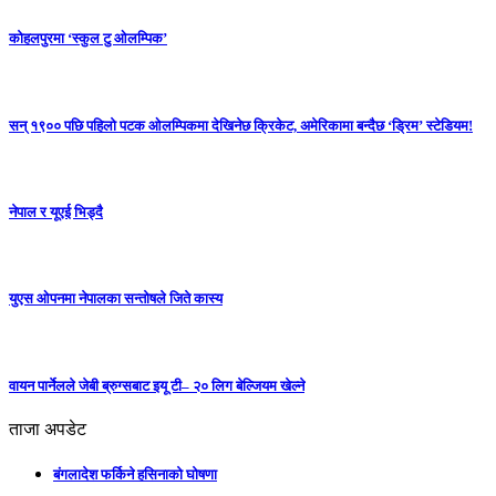
कोहलपुरमा ‘स्कुल टु ओलम्पिक’
सन् १९०० पछि पहिलो पटक ओलम्पिकमा देखिनेछ क्रिकेट, अमेरिकामा बन्दैछ ‘ड्रिम’ स्टेडियम!
नेपाल र यूएई भिड्दै
युएस ओपनमा नेपालका सन्तोषले जिते कास्य
वायन पार्नेलले जेबी ब्रुग्सबाट इयू टी– २० लिग बेल्जियम खेल्ने
ताजा अपडेट
बंगलादेश फर्किने हसिनाको घोषणा