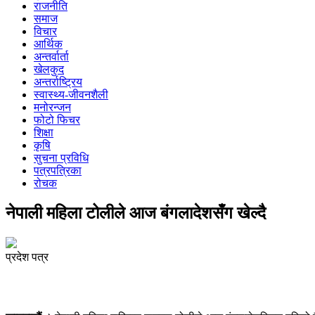
राजनीति
समाज
विचार
आर्थिक
अन्तर्वार्ता
खेलकुद
अन्तर्राष्ट्रिय
स्वास्थ्य-जीवनशैली
मनोरन्जन
फोटो फिचर
शिक्षा
कृषि
सुचना प्रविधि
पत्रपत्रिका
रोचक
नेपाली महिला टोलीले आज बंगलादेशसँग खेल्दै
प्रदेश पत्र