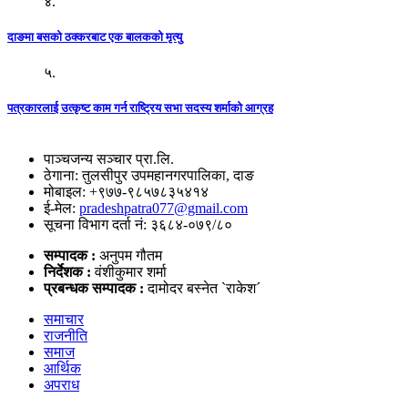
४.
दाङमा बसको ठक्करबाट एक बालकको मृत्यु
५.
पत्रकारलाई उत्कृष्ट काम गर्न राष्ट्रिय सभा सदस्य शर्माको आग्रह
पाञ्चजन्य सञ्चार प्रा.लि.
ठेगाना: तुलसीपुर उपमहानगरपालिका, दाङ
मोबाइल: +९७७-९८५७८३५४१४
ई-मेल:
pradeshpatra077@gmail.com
सूचना विभाग दर्ता नं: ३६८४-०७९/८०
सम्पादक :
अनुपम गौतम
निर्देशक :
वंशीकुमार शर्मा
प्रबन्धक सम्पादक :
दामोदर बस्नेत `राकेश´
समाचार
राजनीति
समाज
आर्थिक
अपराध