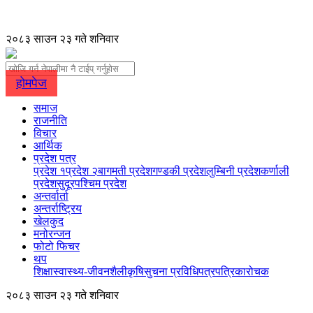
२०८३ साउन २३ गते शनिवार
होमपेज
समाज
राजनीति
विचार
आर्थिक
प्रदेश पत्र
प्रदेश १
प्रदेश २
बागमती प्रदेश
गण्डकी प्रदेश
लुम्बिनी प्रदेश
कर्णाली
प्रदेश
सुदूरपश्चिम प्रदेश
अन्तर्वार्ता
अन्तर्राष्ट्रिय
खेलकुद
मनोरन्जन
फोटो फिचर
थप
शिक्षा
स्वास्थ्य-जीवनशैली
कृषि
सुचना प्रविधि
पत्रपत्रिका
रोचक
२०८३ साउन २३ गते शनिवार