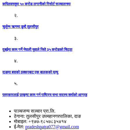
कपिलवस्तुमा ५० करोड लगानीको रिसोर्ट सञ्चालनमा
२.
चुर्लुम्म ऋणमा डुब्दै तुलसीपुर
३.
दुबईमा काम गर्ने नेपाली युवाले जिते ३५ करोडको चिट्ठा
४.
दाङमा बसको ठक्करबाट एक बालकको मृत्यु
५.
पत्रकारलाई उत्कृष्ट काम गर्न राष्ट्रिय सभा सदस्य शर्माको आग्रह
पाञ्चजन्य सञ्चार प्रा.लि.
ठेगाना: तुलसीपुर उपमहानगरपालिका, दाङ
मोबाइल: +९७७-९८५७८३५४१४
ई-मेल:
pradeshpatra077@gmail.com