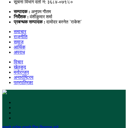
सूचना विभाग दर्ता नं: ३६८४-०७९/८०
सम्पादक :
अनुपम गौतम
निर्देशक :
वंशीकुमार शर्मा
प्रबन्धक सम्पादक :
दामोदर बस्नेत `राकेश´
समाचार
राजनीति
समाज
आर्थिक
अपराध
विचार
खेलकुद
मनोरन्जन
अन्तर्राष्ट्रिय
पत्रपत्रिका
हाम्रो बारेमा
हाम्रो टिम
विज्ञापन बारे