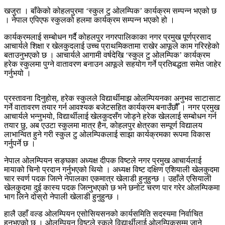
खजुरा । बाँकेको कोहलपुरमा ‘स्कुल टु ओलम्पिक’ कार्यक्रम सम्पन्न भएको छ
। नेपाल एपिएफ स्कुलको हलमा कार्यक्रम सम्पन्न भएको हो ।
कार्यक्रमलाई सम्बोधन गर्दै कोहलपुर नगरपालिकाका नगर प्रमुख पूर्णप्रसाद
आचार्यले शिक्षा र खेलकुदलाई उच्च प्राथमिकतामा राखेर आफूले काम गरिरहेको
बताउनुभएको छ । आचार्यले आगामी वर्षदेखि ‘स्कुल टु ओलम्पिक’ कार्यक्रम
हरेक स्कुलमा पुग्ने वातावरण बनाउन आफूले सहयोग गर्ने प्रतिबद्धता समेत जाहेर
गर्नुभयो ।
प्रस्तावना दिनुहोस्, हरेक स्कुलले विद्यार्थीमाझ ओलम्पियनका अनुभव साटासाट
गर्ने वातावरण तयार गर्न आवश्यक बजेटसहित कार्यक्रम बनाउँछौँ । नगर प्रमुख
आचार्यले भन्नुभयो, विद्यार्थीलाई खेलकुदसँग जोड्ने हरेक खेललाई सम्बोधन गर्न
तयार छु, अब एउटा स्कुलमा मात्र हैन, कोहलपुर क्षेत्रका सम्पूर्ण विद्यालय
लाभान्वित हुने गरी स्कुल टु ओलम्पिकलाई साझा कार्यक्रमका रूपमा विकास
गर्नुपर्ने छ ।
नेपाल ओलम्पियन सङ्घका अध्यक्ष दीपक विष्टले नगर प्रमुख आचार्यलाई
मायाको चिनो प्रदान गर्नुभएको थियो । अध्यक्ष विष्ट दक्षिण एशियाली खेलकुदमा
चार स्वर्ण पदक जित्ने नेपालका एकमात्र खेलाडी हुनुहुन्छ । उहाँले एसियाली
खेलकुदमा दुई कास्य पदक जित्नुभएको छ भने छनोट चरण पार गरेर ओलम्पिकमा
भाग लिने दोस्रो नेपाली खेलाडी हुनुहुन्छ ।
हालै उहाँ वल्ड ओलम्पियन एसोसियसनको कार्यसमिति सदस्यमा निर्वाचित
हुनुभएको छ । ओलम्पियन विष्टले स्कुले विद्यार्थीलाई ओलम्पिकसम्म जाने