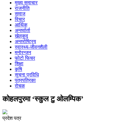
मुख्य समाचार
राजनीति
समाज
विचार
आर्थिक
अन्तर्वार्ता
खेलकुद
अन्तर्राष्ट्रिय
स्वास्थ्य-जीवनशैली
मनोरन्जन
फोटो फिचर
शिक्षा
कृषि
सुचना प्रविधि
पत्रपत्रिका
रोचक
कोहलपुरमा ‘स्कुल टु ओलम्पिक’
प्रदेश पत्र