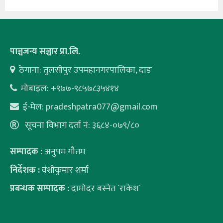
पाञ्चजन्य सञ्चार प्रा.लि.
ठेगाना: तुलसीपुर उपमहानगरपालिका, दाङ
मोबाइल: +९७७-९८५७८३५४१४
ई-मेल:
pradeshpatra077@gmail.com
सूचना विभाग दर्ता नं: ३६८४-०७९/८०
सम्पादक :
अनुपम गौतम
निर्देशक :
वंशीकुमार शर्मा
प्रबन्धक सम्पादक :
दामोदर बस्नेत `राकेश´