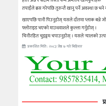
होल अन्न र बदाम जस्ता कम अम्लीय खानेकुराहरू
तपाईँले ब्रस गरेपछि तुरुन्तै खानु पर्ने अवस्था छ 
खाएपछि पानी पिउनुहोस् यसले दाँतमा प्लाक बन्ने ज
फ्लोराइड भएको माउथवाशले कुल्ला गर्नुहोस् ।
चिनीरहित चुइङ्गम चपाउनुहोस् । यसले र्‍यालको 
प्रकाशित मिति : २०८३ जेष्ठ ७ गते बिहिवार
प