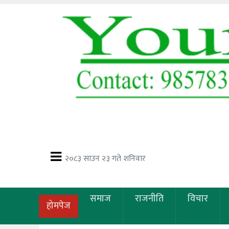
२०८३ साउन २३ गते शनिवार
समाज
राजनीति
विचार
होमपेज