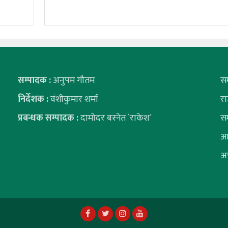
सम्पादक :
अनुपम गौतम
स
निर्देशक :
वंशीकुमार शर्मा
र
प्रबन्धक सम्पादक :
दामोदर बस्नेत `राकेश´
स
आ
अ