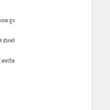
िकारक हुन
े दाँतको
ई बचाउँछ