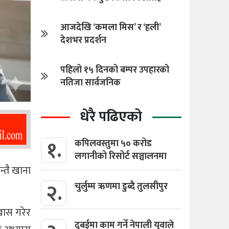
आजदेखि ‘कमला मिस’ र ‘हली’
देशभर प्रदर्शन
पहिलो १५ दिनको बम्पर उपहारको
नतिजा सार्वजनिक
धेरै पढिएको
१.
कपिलवस्तुमा ५० करोड
लगानीको रिसोर्ट सञ्चालनमा
न्तै खाना
२.
चुर्लुम्म ऋणमा डुब्दै तुलसीपुर
 खास गरेर
दुबईमा काम गर्ने नेपाली युवाले