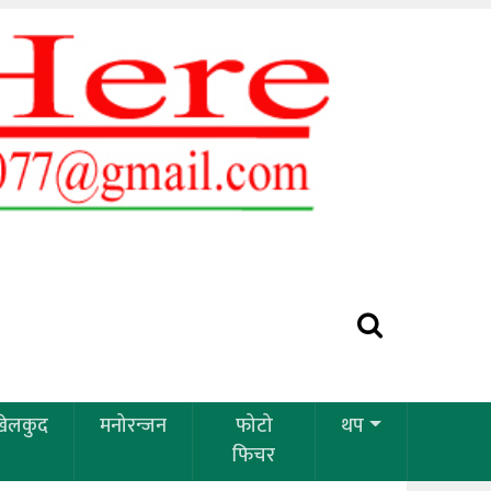
खेलकुद
मनोरन्जन
फोटो
थप
फिचर