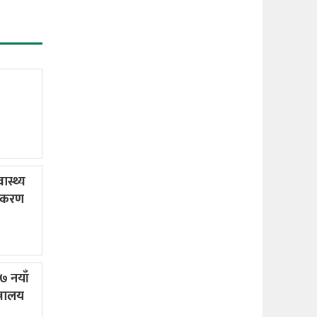
ास्थ्य
खीकरण
७७ नयाँ
त्रालय