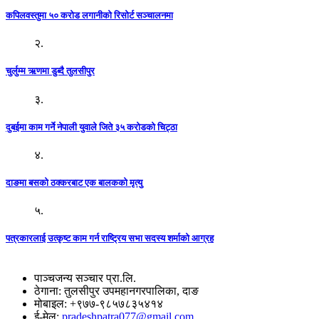
कपिलवस्तुमा ५० करोड लगानीको रिसोर्ट सञ्चालनमा
२.
चुर्लुम्म ऋणमा डुब्दै तुलसीपुर
३.
दुबईमा काम गर्ने नेपाली युवाले जिते ३५ करोडको चिट्ठा
४.
दाङमा बसको ठक्करबाट एक बालकको मृत्यु
५.
पत्रकारलाई उत्कृष्ट काम गर्न राष्ट्रिय सभा सदस्य शर्माको आग्रह
पाञ्चजन्य सञ्चार प्रा.लि.
ठेगाना: तुलसीपुर उपमहानगरपालिका, दाङ
मोबाइल: +९७७-९८५७८३५४१४
ई-मेल:
pradeshpatra077@gmail.com