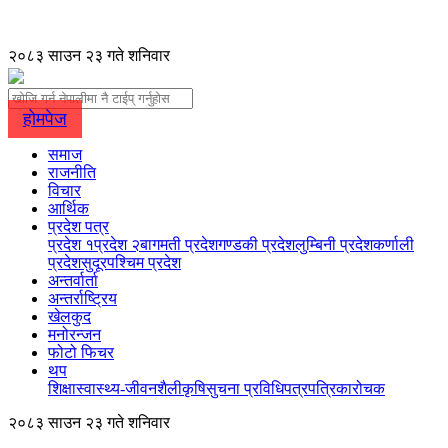
२०८३ साउन २३ गते शनिवार
होमपेज
समाज
राजनीति
विचार
आर्थिक
प्रदेश पत्र
प्रदेश १
प्रदेश २
बागमती प्रदेश
गण्डकी प्रदेश
लुम्बिनी प्रदेश
कर्णाली
प्रदेश
सुदूरपश्चिम प्रदेश
अन्तर्वार्ता
अन्तर्राष्ट्रिय
खेलकुद
मनोरन्जन
फोटो फिचर
थप
शिक्षा
स्वास्थ्य-जीवनशैली
कृषि
सुचना प्रविधि
पत्रपत्रिका
रोचक
२०८३ साउन २३ गते शनिवार