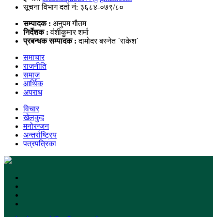
सूचना विभाग दर्ता नं: ३६८४-०७९/८०
सम्पादक :
अनुपम गौतम
निर्देशक :
वंशीकुमार शर्मा
प्रबन्धक सम्पादक :
दामोदर बस्नेत `राकेश´
समाचार
राजनीति
समाज
आर्थिक
अपराध
विचार
खेलकुद
मनोरन्जन
अन्तर्राष्ट्रिय
पत्रपत्रिका