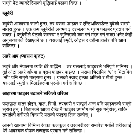
राम्रो पेट ब्याक्टेरियाको वृद्धिलाई बढावा दिन्छ ।
ब्लुबेरी
ब्लुबेरी आकारमा सानो हुन्छ, तर यसमा फाइबर र एन्टिअक्सिडेन्ट दुवैको राम्रो
मात्रा हुन्छ । एक कप ब्लुबेरीले लगभग ३ दशमलव ५ ग्राम फाइबर प्रदान गर्न
सक्छ । ब्लुबेरीले पेटको समस्या र सुन्निएको कम गर्न मद्दत गर्न सक्छ भनेर केही
अनुसन्धानले देखाएको छ । यसलाई स्मूदी, ओट्स र दहीमा हालेर पनि खान
सकिन्छ ।
लहरे आप (प्यासन फ्रुट)
लहरे आँप नेपालमा त्यति धेरै पाइँदैन । तर यसलाई फाइबरले भरिपूर्ण मानिन्छ ।
दुई ओटा लहरे आँपमा ४ ग्राम फाइबर पाइन्छ । यसमा भिटामिन ‘ए’ र भिटामिन
‘सी’ पनि राम्रो मात्रामा हुन्छ । यसको स्वाद हल्का अमिलो र मीठो हुन्छ ।
यसलाई स्मुदी र मिठाईहरूमा प्रयोग गर्न सकिन्छ ।
आहारमा फाइबर बढाउने सजिलो तरिका
फलफूल मात्र होइन, दाल, सिमी, तरकारी र सम्पूर्ण अन्न पनि फाइबरको राम्रो
स्रोत हुन् । बिहानको खाजा देखि नै फाइबर उपभोग गर्न सुरु गर्नुहोस्, ताकि
तपाईंको शरीरले दिनभरि यसको फाइदा लिन सकोस् ।
आफ्नो खानामा विभिन्न रंगका फलफूल र तरकारीहरू समावेश गर्नाले शरीरलाई
धेरै आवश्यक पोषक तत्वहरू प्रदान गर्न सकिन्छ ।