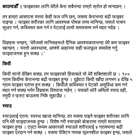
काठमाडौँ ।
फाइबरका लागि धेरैले केरा सबैभन्दा राम्रो स्रोत हो मान्दछन् ।
तर हाम्रा आसपास यस्ता केही फल पनि छन्, जसमा केराभन्दा बढी फाइबर
पाइन्छ । फाइबर शरीरका लागि आवश्यक पोषक तत्त्व मानिन्छ, जसले पाचन
सुधार गर्न, कब्जियत कम गर्न र पेटलाई लामो समयसम्म भर्न मद्दत गर्दछ ।
विज्ञहरू भन्छन्, ‘धेरैजसो मानिसहरूले दैनिक आवश्यकताभन्दा धेरै कम फाइबर
खान्छन् । यस्तो अवस्थामा, आफ्नो आहारमा सही फलफूल समावेश गर्नु
फाइदाजनक हुन सक्छ ।’
किवी
किवी सानो देखिन सक्छ, तर फाइबरको हिसाबले यो धेरै शक्तिशाली छ । १००
ग्राम किवीमा केराभन्दा बढी फाइबर हुन्छ । दुईवटा किवी खाँदा लगभग ४ देखि ५
ग्राम फाइबर प्राप्त हुन सक्छ । किवीले कब्जियत र पेटको असुविधा कम गर्न
मद्दत गर्न सक्छ भनेर विज्ञहरू विश्वास गर्छन् । यसको थोरै अमिलो स्वाद दही,
स्मुदी र फ्रुट बाउलमा निकै सुहाउँछ ।
स्याउ
स्याउलाई प्रायः स्वस्थ खाजा मानिन्छ, तर यसमा पाइने फाइबर शरीरका लागि
पनि धेरै फाइदाजनक हुन्छ । विशेष गरी स्याउको बोक्रामा राम्रो मात्रामा
फाइबर हुन्छ । एउटा मध्यम आकारको स्याउले शरीरलाई ४ ग्रामभन्दा बढी
फाइबर प्रदान गर्न सक्छ । यसमा पेक्टिन नामक घुलनशील फाइबर हुन्छ, जसले