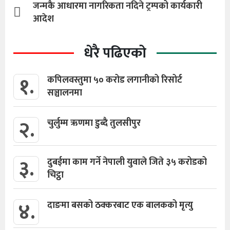
जन्मकै आधारमा नागरिकता नदिने ट्रम्पको कार्यकारी
आदेश
धेरै पढिएको
१.
कपिलवस्तुमा ५० करोड लगानीको रिसोर्ट
सञ्चालनमा
२.
चुर्लुम्म ऋणमा डुब्दै तुलसीपुर
३.
दुबईमा काम गर्ने नेपाली युवाले जिते ३५ करोडको
चिट्ठा
४.
दाङमा बसको ठक्करबाट एक बालकको मृत्यु