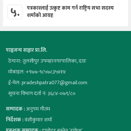
५.
पत्रकारलाई उत्कृष्ट काम गर्न राष्ट्रिय सभा सदस्य
शर्माको आग्रह
पाञ्चजन्य सञ्चार प्रा.लि.
ठेगाना: तुलसीपुर उपमहानगरपालिका, दाङ
मोबाइल: +९७७-९८५७८३५४१४
ई-मेल:
pradeshpatra077@gmail.com
सूचना विभाग दर्ता नं: ३६८४-०७९/८०
सम्पादक :
अनुपम गौतम
निर्देशक :
वंशीकुमार शर्मा
प्रबन्धक सम्पादक :
दामोदर बस्नेत `राकेश´