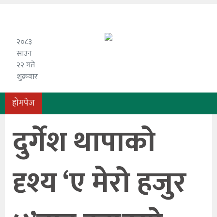
२०८३
साउन
२२ गते
शुक्रवार
होमपेज
दुर्गेश थापाको
दृश्य ‘ए मेरो हजुर