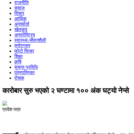
राजनीति
समाज
विचार
आर्थिक
अन्तर्वार्ता
खेलकुद
अन्तर्राष्ट्रिय
स्वास्थ्य-जीवनशैली
मनोरन्जन
फोटो फिचर
शिक्षा
कृषि
सुचना प्रविधि
पत्रपत्रिका
रोचक
कारोबार सुरु भएको २ घण्टामा १०० अंक घट्यो नेप्से
प्रदेश पत्र