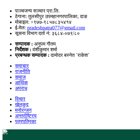
पाञ्चजन्य सञ्चार प्रा.लि.
ठेगाना: तुलसीपुर उपमहानगरपालिका, दाङ
मोबाइल: +९७७-९८५७८३५४१४
ई-मेल:
pradeshpatra077@gmail.com
सूचना विभाग दर्ता नं: ३६८४-०७९/८०
सम्पादक :
अनुपम गौतम
निर्देशक :
वंशीकुमार शर्मा
प्रबन्धक सम्पादक :
दामोदर बस्नेत `राकेश´
समाचार
राजनीति
समाज
आर्थिक
अपराध
विचार
खेलकुद
मनोरन्जन
अन्तर्राष्ट्रिय
पत्रपत्रिका