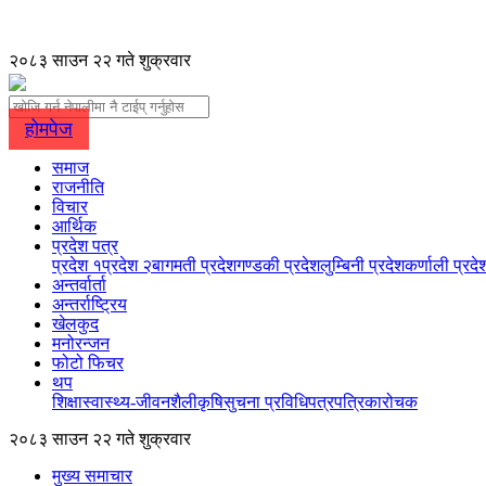
२०८३ साउन २२ गते शुक्रवार
होमपेज
समाज
राजनीति
विचार
आर्थिक
प्रदेश पत्र
प्रदेश १
प्रदेश २
बागमती प्रदेश
गण्डकी प्रदेश
लुम्बिनी प्रदेश
कर्णाली प्रदे
अन्तर्वार्ता
अन्तर्राष्ट्रिय
खेलकुद
मनोरन्जन
फोटो फिचर
थप
शिक्षा
स्वास्थ्य-जीवनशैली
कृषि
सुचना प्रविधि
पत्रपत्रिका
रोचक
२०८३ साउन २२ गते शुक्रवार
मुख्य समाचार