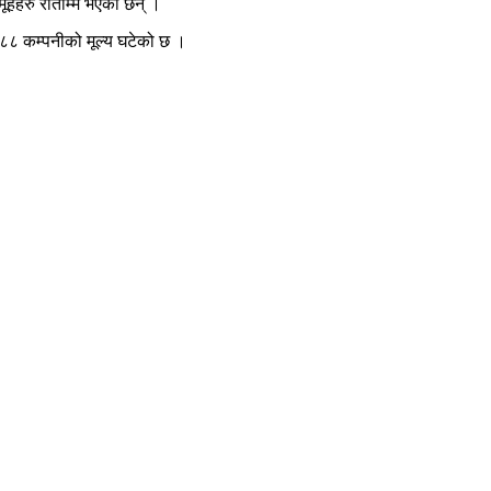
हरु राताम्मे भएका छन् ।
१८८ कम्पनीको मूल्य घटेको छ ।