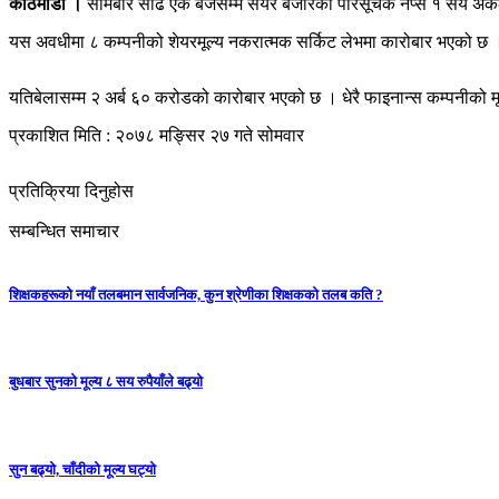
काठमाडौँ ।
सोमबार साढे एक बजेसम्म सेयर बजारको परिसूचक नेप्से १ सय अं
यस अवधीमा ८ कम्पनीको शेयरमूल्य नकरात्मक सर्किट लेभमा कारोबार भएको छ । 
यतिबेलासम्म २ अर्ब ६० करोडको कारोबार भएको छ । धेरै फाइनान्स कम्पनीको म
प्रकाशित मिति : २०७८ मङ्सिर २७ गते सोमवार
प्रतिक्रिया दिनुहोस
सम्बन्धित समाचार
शिक्षकहरूको नयाँ तलबमान सार्वजनिक, कुन श्रेणीका शिक्षकको तलब कति ?
बुधबार सुनको मूल्य ८ सय रुपैयाँले बढ्यो
सुन बढ्यो, चाँदीको मूल्य घट्यो