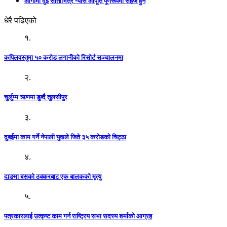
आगामी दुई साताभित्र ग्यास आपूर्ति पूर्णरूपमा सहज हुने
धेरै पढिएको
१.
कपिलवस्तुमा ५० करोड लगानीको रिसोर्ट सञ्चालनमा
२.
चुर्लुम्म ऋणमा डुब्दै तुलसीपुर
३.
दुबईमा काम गर्ने नेपाली युवाले जिते ३५ करोडको चिट्ठा
४.
दाङमा बसको ठक्करबाट एक बालकको मृत्यु
५.
पत्रकारलाई उत्कृष्ट काम गर्न राष्ट्रिय सभा सदस्य शर्माको आग्रह