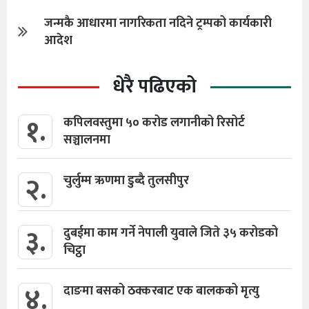
जन्मकै आधारमा नागरिकता नदिने ट्रम्पको कार्यकारी
आदेश
धेरै पढिएको
१.
कपिलवस्तुमा ५० करोड लगानीको रिसोर्ट
सञ्चालनमा
२.
चुर्लुम्म ऋणमा डुब्दै तुलसीपुर
३.
दुबईमा काम गर्ने नेपाली युवाले जिते ३५ करोडको
चिट्ठा
४.
दाङमा बसको ठक्करबाट एक बालकको मृत्यु