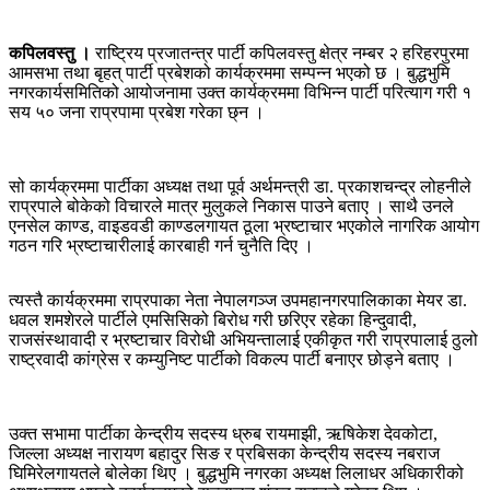
कपिलवस्तु ।
राष्ट्रिय प्रजातन्त्र पार्टी कपिलवस्तु क्षेत्र नम्बर २ हरिहरपुरमा
आमसभा तथा बृहत् पार्टी प्रबेशको कार्यक्रममा सम्पन्न भएको छ । बुद्धभुमि
नगरकार्यसमितिको आयोजनामा उक्त कार्यक्रममा विभिन्न पार्टी परित्याग गरी १
सय ५० जना राप्रपामा प्रबेश गरेका छ्न ।
सो कार्यक्रममा पार्टीका अध्यक्ष तथा पूर्व अर्थमन्त्री डा. प्रकाशचन्द्र लोहनीले
राप्रपाले बोकेको विचारले मात्र मुलुकले निकास पाउने बताए । साथै उनले
एनसेल काण्ड, वाइडवडी काण्डलगायत ठूला भ्रष्टाचार भएकोले नागरिक आयोग
गठन गरि भ्रष्टाचारीलाई कारबाही गर्न चुनैति दिए ।
त्यस्तै कार्यक्रममा राप्रपाका नेता नेपालगञ्ज उपमहानगरपालिकाका मेयर डा.
धवल शमशेरले पार्टीले एमसिसिको बिरोध गरी छरिएर रहेका हिन्दुवादी,
राजसंस्थावादी र भ्रष्टाचार विरोधी अभियन्तालाई एकीकृत गरी राप्रपालाई ठुलो
राष्ट्रवादी कांग्रेस र कम्युनिष्ट पार्टीको विकल्प पार्टी बनाएर छोड्ने बताए ।
उक्त सभामा पार्टीका केन्द्रीय सदस्य ध्रुब रायमाझी, ऋषिकेश देवकोटा,
जिल्ला अध्यक्ष नारायण बहादुर सिङ र प्रबिसका केन्द्रीय सदस्य नबराज
घिमिरेलगायतले बोलेका थिए । बुद्धभुमि नगरका अध्यक्ष लिलाधर अधिकारीको