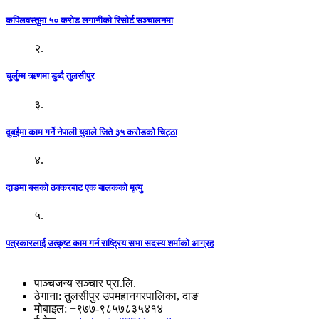
कपिलवस्तुमा ५० करोड लगानीको रिसोर्ट सञ्चालनमा
२.
चुर्लुम्म ऋणमा डुब्दै तुलसीपुर
३.
दुबईमा काम गर्ने नेपाली युवाले जिते ३५ करोडको चिट्ठा
४.
दाङमा बसको ठक्करबाट एक बालकको मृत्यु
५.
पत्रकारलाई उत्कृष्ट काम गर्न राष्ट्रिय सभा सदस्य शर्माको आग्रह
पाञ्चजन्य सञ्चार प्रा.लि.
ठेगाना: तुलसीपुर उपमहानगरपालिका, दाङ
मोबाइल: +९७७-९८५७८३५४१४