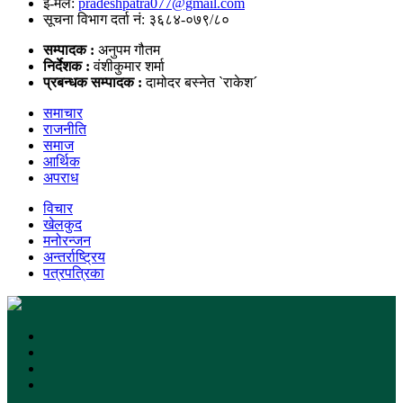
ई-मेल:
pradeshpatra077@gmail.com
सूचना विभाग दर्ता नं: ३६८४-०७९/८०
सम्पादक :
अनुपम गौतम
निर्देशक :
वंशीकुमार शर्मा
प्रबन्धक सम्पादक :
दामोदर बस्नेत `राकेश´
समाचार
राजनीति
समाज
आर्थिक
अपराध
विचार
खेलकुद
मनोरन्जन
अन्तर्राष्ट्रिय
पत्रपत्रिका