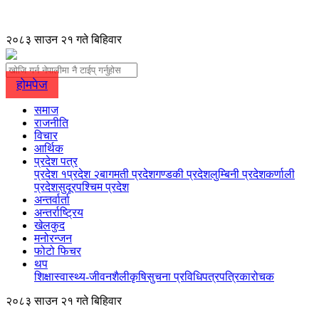
२०८३ साउन २१ गते बिहिवार
होमपेज
समाज
राजनीति
विचार
आर्थिक
प्रदेश पत्र
प्रदेश १
प्रदेश २
बागमती प्रदेश
गण्डकी प्रदेश
लुम्बिनी प्रदेश
कर्णाली
प्रदेश
सुदूरपश्चिम प्रदेश
अन्तर्वार्ता
अन्तर्राष्ट्रिय
खेलकुद
मनोरन्जन
फोटो फिचर
थप
शिक्षा
स्वास्थ्य-जीवनशैली
कृषि
सुचना प्रविधि
पत्रपत्रिका
रोचक
२०८३ साउन २१ गते बिहिवार