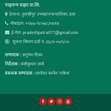
पाञ्चजन्य सञ्चार प्रा.लि.
ठेगाना: तुलसीपुर उपमहानगरपालिका, दाङ
मोबाइल: +९७७-९८५७८३५४१४
ई-मेल:
pradeshpatra077@gmail.com
सूचना विभाग दर्ता नं: ३६८४-०७९/८०
सम्पादक :
अनुपम गौतम
निर्देशक :
वंशीकुमार शर्मा
प्रबन्धक सम्पादक :
दामोदर बस्नेत `राकेश´