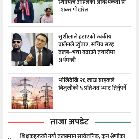
स्थायित्व अहिलेको आवश्यकता हो
: शंकर पोखरेल
सुशीलाले हटाएको स्वकीय
बालेनले ब्युँताए, सचिव सरह
तलब–भत्ता बढाउने तयारीमा
अर्थमन्त्री
भोलिदेखि २६ लाख ग्राहकले
बिजुलीको ५ प्रतिशत भ्याट तिर्नुपर्ने
ताजा अपडेट
शिक्षकहरूको नयाँ तलबमान सार्वजनिक, कुन श्रेणीका