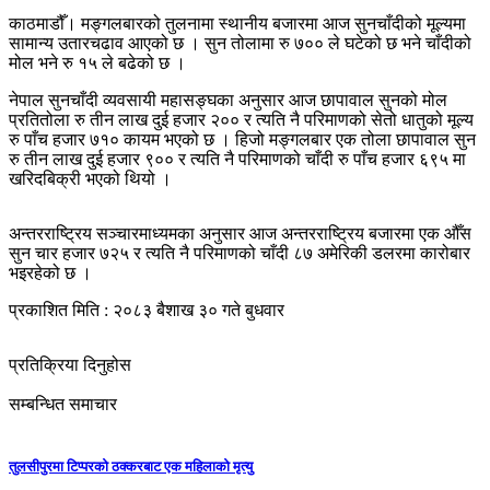
काठमाडौँ। मङ्गलबारको तुलनामा स्थानीय बजारमा आज सुनचाँदीको मूल्यमा
सामान्य उतारचढाव आएको छ । सुन तोलामा रु ७०० ले घटेको छ भने चाँदीको
मोल भने रु १५ ले बढेको छ ।
नेपाल सुनचाँदी व्यवसायी महासङ्घका अनुसार आज छापावाल सुनको मोल
प्रतितोला रु तीन लाख दुई हजार २०० र त्यति नै परिमाणको सेतो धातुको मूल्य
रु पाँच हजार ७१० कायम भएको छ । हिजो मङ्गलबार एक तोला छापावाल सुन
रु तीन लाख दुई हजार ९०० र त्यति नै परिमाणको चाँदी रु पाँच हजार ६९५ मा
खरिदबिक्री भएको थियो ।
अन्तरराष्ट्रिय सञ्चारमाध्यमका अनुसार आज अन्तरराष्ट्रिय बजारमा एक औँस
सुन चार हजार ७२५ र त्यति नै परिमाणको चाँदी ८७ अमेरिकी डलरमा कारोबार
भइरहेको छ ।
प्रकाशित मिति : २०८३ बैशाख ३० गते बुधवार
प्रतिक्रिया दिनुहोस
सम्बन्धित समाचार
तुलसीपुरमा टिप्परको ठक्करबाट एक महिलाको मृत्यु