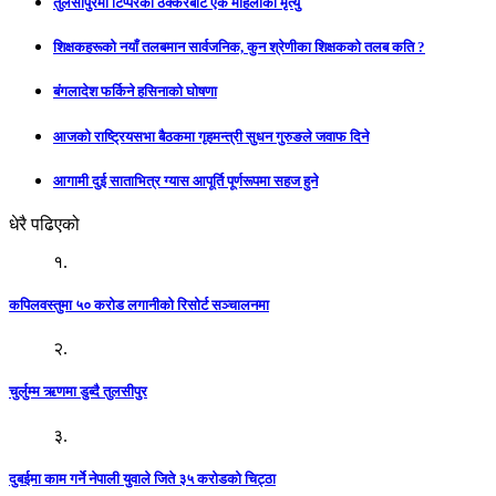
तुलसीपुरमा टिप्परको ठक्करबाट एक महिलाको मृत्यु
शिक्षकहरूको नयाँ तलबमान सार्वजनिक, कुन श्रेणीका शिक्षकको तलब कति ?
बंगलादेश फर्किने हसिनाको घोषणा
आजको राष्ट्रियसभा बैठकमा गृहमन्त्री सुधन गुरुङले जवाफ दिने
आगामी दुई साताभित्र ग्यास आपूर्ति पूर्णरूपमा सहज हुने
धेरै पढिएको
१.
कपिलवस्तुमा ५० करोड लगानीको रिसोर्ट सञ्चालनमा
२.
चुर्लुम्म ऋणमा डुब्दै तुलसीपुर
३.
दुबईमा काम गर्ने नेपाली युवाले जिते ३५ करोडको चिट्ठा