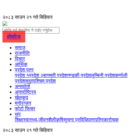
२०८३ साउन २१ गते बिहिवार
होमपेज
समाज
राजनीति
विचार
आर्थिक
प्रदेश पत्र
प्रदेश १
प्रदेश २
बागमती प्रदेश
गण्डकी प्रदेश
लुम्बिनी प्रदेश
कर्णाली
प्रदेश
सुदूरपश्चिम प्रदेश
अन्तर्वार्ता
अन्तर्राष्ट्रिय
खेलकुद
मनोरन्जन
फोटो फिचर
थप
शिक्षा
स्वास्थ्य-जीवनशैली
कृषि
सुचना प्रविधि
पत्रपत्रिका
रोचक
२०८३ साउन २१ गते बिहिवार