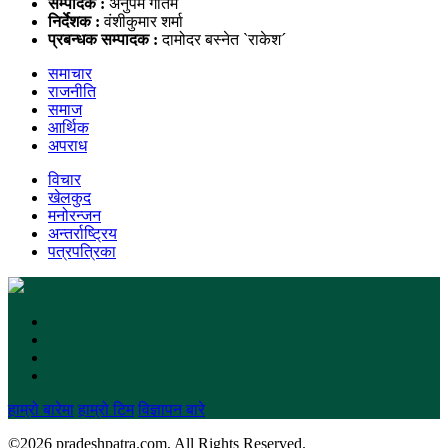
सम्पादक :
अनुपम गौतम
निर्देशक :
वंशीकुमार शर्मा
प्रबन्धक सम्पादक :
दामोदर बस्नेत `राकेश´
समाचार
राजनीति
समाज
आर्थिक
अपराध
विचार
खेलकुद
मनोरन्जन
अन्तर्राष्ट्रिय
पत्रपत्रिका
हाम्रो बारेमा
हाम्रो टिम
विज्ञापन बारे
©
2026 pradeshpatra.com, All Rights Reserved.