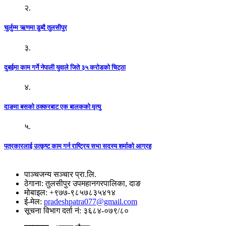
२.
चुर्लुम्म ऋणमा डुब्दै तुलसीपुर
३.
दुबईमा काम गर्ने नेपाली युवाले जिते ३५ करोडको चिट्ठा
४.
दाङमा बसको ठक्करबाट एक बालकको मृत्यु
५.
पत्रकारलाई उत्कृष्ट काम गर्न राष्ट्रिय सभा सदस्य शर्माको आग्रह
पाञ्चजन्य सञ्चार प्रा.लि.
ठेगाना: तुलसीपुर उपमहानगरपालिका, दाङ
मोबाइल: +९७७-९८५७८३५४१४
ई-मेल:
pradeshpatra077@gmail.com
सूचना विभाग दर्ता नं: ३६८४-०७९/८०