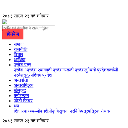
२०८३ साउन २३ गते शनिवार
होमपेज
समाज
राजनीति
विचार
आर्थिक
प्रदेश पत्र
प्रदेश १
प्रदेश २
बागमती प्रदेश
गण्डकी प्रदेश
लुम्बिनी प्रदेश
कर्णाली
प्रदेश
सुदूरपश्चिम प्रदेश
अन्तर्वार्ता
अन्तर्राष्ट्रिय
खेलकुद
मनोरन्जन
फोटो फिचर
थप
शिक्षा
स्वास्थ्य-जीवनशैली
कृषि
सुचना प्रविधि
पत्रपत्रिका
रोचक
२०८३ साउन २३ गते शनिवार