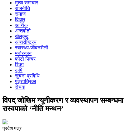
मुख्य समाचार
राजनीति
समाज
विचार
आर्थिक
अन्तर्वार्ता
खेलकुद
अन्तर्राष्ट्रिय
स्वास्थ्य-जीवनशैली
मनोरन्जन
फोटो फिचर
शिक्षा
कृषि
सुचना प्रविधि
पत्रपत्रिका
रोचक
विपद् जोखिम न्यूनीकरण र व्यवस्थापन सम्बन्धमा
रास्वपाको ‘नीति मन्थन’
प्रदेश पत्र