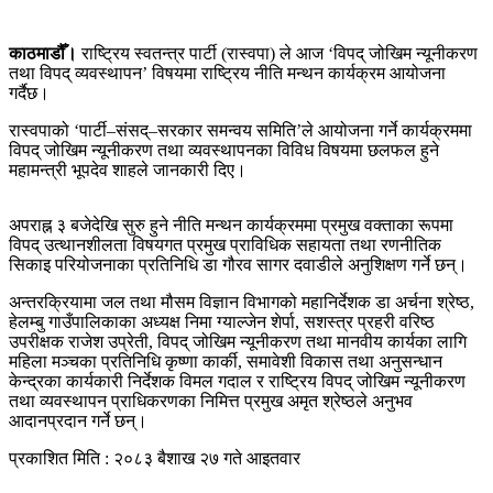
काठमाडौँ।
राष्ट्रिय स्वतन्त्र पार्टी (रास्वपा) ले आज ‘विपद् जोखिम न्यूनीकरण
तथा विपद् व्यवस्थापन’ विषयमा राष्ट्रिय नीति मन्थन कार्यक्रम आयोजना
गर्दैछ।
रास्वपाको ‘पार्टी–संसद्–सरकार समन्वय समिति’ले आयोजना गर्ने कार्यक्रममा
विपद् जोखिम न्यूनीकरण तथा व्यवस्थापनका विविध विषयमा छलफल हुने
महामन्त्री भूपदेव शाहले जानकारी दिए।
अपराह्न ३ बजेदेखि सुरु हुने नीति मन्थन कार्यक्रममा प्रमुख वक्ताका रूपमा
विपद् उत्थानशीलता विषयगत प्रमुख प्राविधिक सहायता तथा रणनीतिक
सिकाइ परियोजनाका प्रतिनिधि डा गौरव सागर दवाडीले अनुशिक्षण गर्ने छन्।
अन्तरक्रियामा जल तथा मौसम विज्ञान विभागको महानिर्देशक डा अर्चना श्रेष्ठ,
हेलम्बु गाउँपालिकाका अध्यक्ष निमा ग्याल्जेन शेर्पा, सशस्त्र प्रहरी वरिष्ठ
उपरीक्षक राजेश उप्रेती, विपद् जोखिम न्यूनीकरण तथा मानवीय कार्यका लागि
महिला मञ्चका प्रतिनिधि कृष्णा कार्की, समावेशी विकास तथा अनुसन्धान
केन्द्रका कार्यकारी निर्देशक विमल गदाल र राष्ट्रिय विपद् जोखिम न्यूनीकरण
तथा व्यवस्थापन प्राधिकरणका निमित्त प्रमुख अमृत श्रेष्ठले अनुभव
आदानप्रदान गर्ने छन्।
प्रकाशित मिति : २०८३ बैशाख २७ गते आइतवार