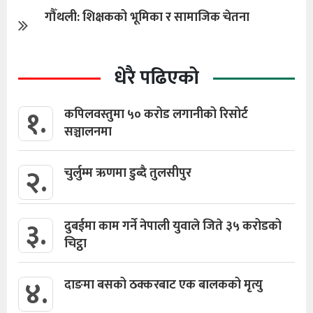
गौँथली: शिक्षकको भूमिका र सामाजिक चेतना
धेरै पढिएको
१.
कपिलवस्तुमा ५० करोड लगानीको रिसोर्ट
सञ्चालनमा
२.
चुर्लुम्म ऋणमा डुब्दै तुलसीपुर
३.
दुबईमा काम गर्ने नेपाली युवाले जिते ३५ करोडको
चिट्ठा
४.
दाङमा बसको ठक्करबाट एक बालकको मृत्यु