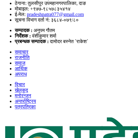
ठेगाना: तुलसीपुर उपमहानगरपालिका, दाङ
मोबाइल: +९७७-९८५७८३५४१४
ई-मेल:
pradeshpatra077@gmail.com
सूचना विभाग दर्ता नं: ३६८४-०७९/८०
सम्पादक :
अनुपम गौतम
निर्देशक :
वंशीकुमार शर्मा
प्रबन्धक सम्पादक :
दामोदर बस्नेत `राकेश´
समाचार
राजनीति
समाज
आर्थिक
अपराध
विचार
खेलकुद
मनोरन्जन
अन्तर्राष्ट्रिय
पत्रपत्रिका