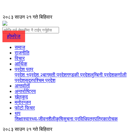
२०८३ साउन २१ गते बिहिवार
होमपेज
समाज
राजनीति
विचार
आर्थिक
प्रदेश पत्र
प्रदेश १
प्रदेश २
बागमती प्रदेश
गण्डकी प्रदेश
लुम्बिनी प्रदेश
कर्णाली
प्रदेश
सुदूरपश्चिम प्रदेश
अन्तर्वार्ता
अन्तर्राष्ट्रिय
खेलकुद
मनोरन्जन
फोटो फिचर
थप
शिक्षा
स्वास्थ्य-जीवनशैली
कृषि
सुचना प्रविधि
पत्रपत्रिका
रोचक
२०८३ साउन २१ गते बिहिवार