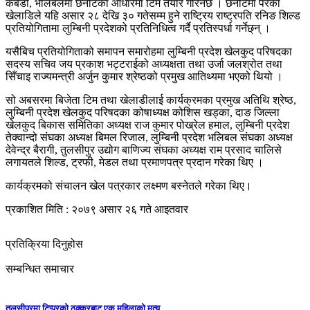
कबडी, भलिबलमा छनोटका आधारमा टिम तयार गरिनेछ । छनोटमा परेका
खेलाडिले यहि असार २८ देखि ३० गतेसम्म हुने राष्ट्रिय राष्ट्रपति रनिङ शिल्ड
प्रतियोगितामा लुम्बिनी प्रदेशको प्रतिनिधित्व गर्दै प्रतिस्पर्धा गर्नेछ्न् ।
यसैबिच प्रतियोगिताको समापन समारोहमा लुम्बिनी प्रदेश खेलकुद परिषदका
सदस्य सचिव जय प्रकाश भट्टराईको अध्यक्षता तथा उर्जा जलश्रोत तथा
सिँचाइ राज्यमन्त्री अर्जुन कुमार श्रेष्ठको प्रमुख आतिथ्यमा भएको थियो ।
सो अबसरमा बिजेता टिम तथा खेलाडीलाई कार्यक्रमका प्रमुख अतिथि श्रेष्ठ,
लुम्बिनी प्रदेश खेलकुद परिषदका कोषाध्यक्ष कोशिस खड्का, दाङ जिल्ला
खेलकुद बिकास समितिका अध्यक्ष राज कुमार पोख्रेल हमाल, लुम्बिनी प्रदेश
तेक्वान्दो संघका अध्यक्ष बिमल रिजाल, लुम्बिनी प्रदेश भलिबल संघका अध्यक्ष
देवेन्द्र बैरागी, तुलसीपुर उद्योग बाणिज्य संघका अध्यक्ष राम प्रसाद चालिसे
लगायतले शिल्ड, ट्रफी, मेडल तथा प्रमाणपत्र प्रदान गरेका थिए ।
कार्यक्रमको संचालन खेल पत्रकार लक्ष्मण बस्नेतले गरेका थिए।
प्रकाशित मिति : २०७९ असार २६ गते आइतवार
प्रतिक्रिया दिनुहोस
सम्बन्धित समाचार
तुलसीपुरमा टिप्परको ठक्करबाट एक महिलाको मृत्यु