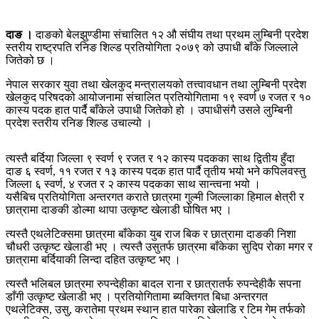
दाङ ।
दाङको बेलझुण्डीमा संचालित १२ औ संघीय तथा प्रथम लुम्बिनी प्रदेश
स्तरीय राष्ट्रपति रनिङ शिल्ड प्रतियोगिता २०७९ को उपाधी बाँके जिल्लाले
जितेको छ ।
नेपाल सरकार युवा तथा खेलकुद मन्त्रालयको तत्त्वावधान तथा लुम्बिनी प्रदेश
खेलकुद परिषदको आयोजनामा संचालित प्रतियोगितामा १९ स्वर्ण ७ रजत र १०
कास्य पदक हात पार्दै बाँकेले उपाधी जितेको हो । उपाधीसंगै उसले लुम्बिनी
प्रदेश स्तरीय रनिङ शिल्ड उचाल्यो ।
त्यस्तै बर्दिया जिल्ला ९ स्वर्ण ९ रजत र १२ कास्य पदकका साथ द्वितीय हुँदा
दाङ ६ स्वर्ण, ११ रजत र १३ कास्य पदक हात पार्दै तृतीय भयो भने कपिलवस्तु
जिल्ला ६ स्वर्ण, ४ रजत र २ कास्य पदकका साथ सान्त्वना भयो ।
यसैबिच प्रतियोगिता अन्तरगत कराते छात्रमा गुल्मी जिल्लाका हिमाल क्षेत्री र
छात्रामा दाङकी डोल्मा थापा उत्कृष्ट खेलाडी घोषित भए ।
त्यस्तै एथलेटिक्समा छात्रमा बाँकेका युब राज बिक र छात्रामा दाङकी निशा
चौधरी उत्कृष्ट खेलाडी भए । त्यस्तै उसुतर्फ छात्रमा बाँकेका सुदिप रोका मगर र
छात्रामा बर्दियाकी लिन्दा दहित उत्कृष्ट भए ।
त्यस्तै भलिबल छात्रमा रुपन्देहीका बादल राना र छात्रातर्फ रुपन्देहीकै सपना
डाँगी उत्कृष्ट खेलाडी भए । प्रतियोगितामा ब्यक्तिगत बिधा अन्तरगत
एथलेटिक्स, उसु, करातेमा प्रथम स्थान हात पारेका खेलाडि र टिम गेम तर्फको