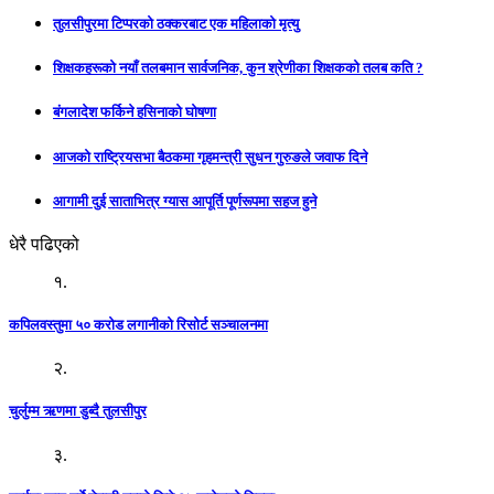
तुलसीपुरमा टिप्परको ठक्करबाट एक महिलाको मृत्यु
शिक्षकहरूको नयाँ तलबमान सार्वजनिक, कुन श्रेणीका शिक्षकको तलब कति ?
बंगलादेश फर्किने हसिनाको घोषणा
आजको राष्ट्रियसभा बैठकमा गृहमन्त्री सुधन गुरुङले जवाफ दिने
आगामी दुई साताभित्र ग्यास आपूर्ति पूर्णरूपमा सहज हुने
धेरै पढिएको
१.
कपिलवस्तुमा ५० करोड लगानीको रिसोर्ट सञ्चालनमा
२.
चुर्लुम्म ऋणमा डुब्दै तुलसीपुर
३.