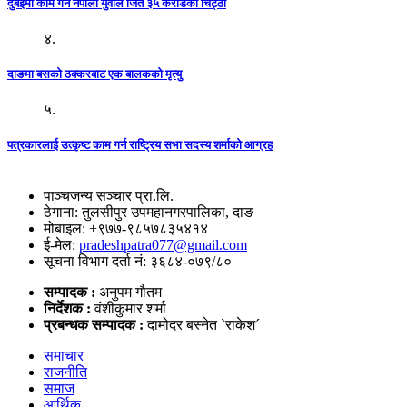
दुबईमा काम गर्ने नेपाली युवाले जिते ३५ करोडको चिट्ठा
४.
दाङमा बसको ठक्करबाट एक बालकको मृत्यु
५.
पत्रकारलाई उत्कृष्ट काम गर्न राष्ट्रिय सभा सदस्य शर्माको आग्रह
पाञ्चजन्य सञ्चार प्रा.लि.
ठेगाना: तुलसीपुर उपमहानगरपालिका, दाङ
मोबाइल: +९७७-९८५७८३५४१४
ई-मेल:
pradeshpatra077@gmail.com
सूचना विभाग दर्ता नं: ३६८४-०७९/८०
सम्पादक :
अनुपम गौतम
निर्देशक :
वंशीकुमार शर्मा
प्रबन्धक सम्पादक :
दामोदर बस्नेत `राकेश´
समाचार
राजनीति
समाज
आर्थिक