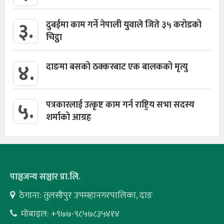
३.
दुबईमा काम गर्ने नेपाली युवाले जिते ३५ करोडको
चिट्ठा
४.
दाङमा बसको ठक्करबाट एक बालकको मृत्यु
५.
पत्रकारलाई उत्कृष्ट काम गर्न राष्ट्रिय सभा सदस्य
शर्माको आग्रह
पाञ्चजन्य सञ्चार प्रा.लि.
ठेगाना: तुलसीपुर उपमहानगरपालिका, दाङ
मोबाइल: +९७७-९८५७८३५४१४