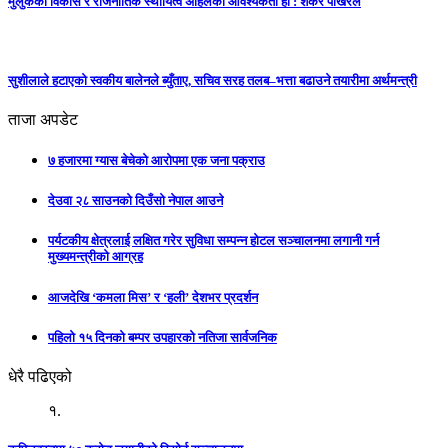
मुलुकको विकास र राजनीतिक स्थायित्व अहिलेको आवश्यकता हो : शंकर पोखरेल
सुशीलाले हटाएको स्वकीय बालेनले ब्युँताए, सचिव सरह तलब–भत्ता बढाउने तयारीमा अर्थमन्त्री
ताजा अपडेट
७ हजारमा ग्यास बेचेको आरोपमा एक जना पक्राउ
देउवा २८ साउनको दिउँसो नेपाल आउने
पर्यटकीय क्षेत्रलाई लक्षित गरेर सुविधा सम्पन्न होटल सञ्चालनमा लगानी गर्न
मुख्यमन्त्रीको आग्रह
आजदेखि ‘कमला मिस’ र ‘हली’ देशभर प्रदर्शन
पहिलो १५ दिनको बम्पर उपहारको नतिजा सार्वजनिक
धेरै पढिएको
१.