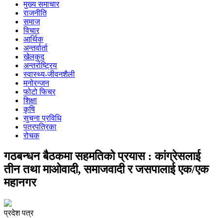
मुख्य समाचार
राजनीति
समाज
विचार
आर्थिक
अन्तर्वार्ता
खेलकुद
अन्तर्राष्ट्रिय
स्वास्थ्य-जीवनशैली
मनोरन्जन
फोटो फिचर
शिक्षा
कृषि
सुचना प्रविधि
पत्रपत्रिका
रोचक
गठबन्धन बैठकमा सहमतिको प्रयास : कांग्रेसलाई
तीन तथा माओवादी, समाजवादी र जसपालाई एक/एक
महानगर
प्रदेश पत्र