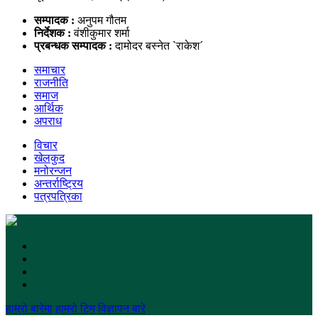
सम्पादक :
अनुपम गौतम
निर्देशक :
वंशीकुमार शर्मा
प्रबन्धक सम्पादक :
दामोदर बस्नेत `राकेश´
समाचार
राजनीति
समाज
आर्थिक
अपराध
विचार
खेलकुद
मनोरन्जन
अन्तर्राष्ट्रिय
पत्रपत्रिका
हाम्रो बारेमा
हाम्रो टिम
विज्ञापन बारे