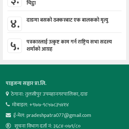
३.
चिट्ठा
४.
दाङमा बसको ठक्करबाट एक बालकको मृत्यु
५.
पत्रकारलाई उत्कृष्ट काम गर्न राष्ट्रिय सभा सदस्य
शर्माको आग्रह
पाञ्चजन्य सञ्चार प्रा.लि.
ठेगाना: तुलसीपुर उपमहानगरपालिका, दाङ
मोबाइल: +९७७-९८५७८३५४१४
ई-मेल:
pradeshpatra077@gmail.com
सूचना विभाग दर्ता नं: ३६८४-०७९/८०