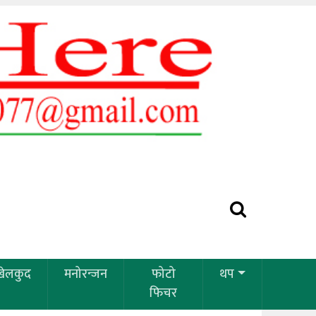
खेलकुद
मनोरन्जन
फोटो
थप
फिचर