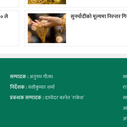
० ले
सुनचाँदीको मूल्यमा निरन्तर ग
सम्पादक :
अनुपम गौतम
स
निर्देशक :
वंशीकुमार शर्मा
र
प्रबन्धक सम्पादक :
दामोदर बस्नेत `राकेश´
स
आ
अ