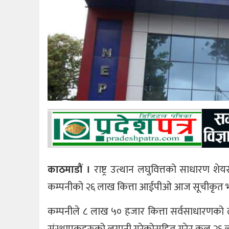
काठमाडौं ।
राष्ट्र उत्थान लघुवित्तको साधारण श
कम्पनीको २६ लाख कित्ता आईपीओ आज सूचीकृत 
कम्पनीले ८ लाख ५० हजार कित्ता सर्वसाधारणको 
संस्थापकहरुको लगानी गरेकोसहित गरेर कुल २६ ला