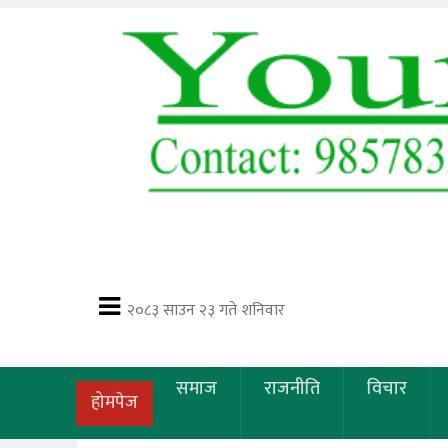
२०८३ साउन २३ गते शनिवार
समाज
राजनीति
विचार
होमपेज