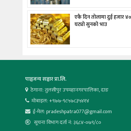
एकै दिन तोलामा दुई हजार ४०
घट्यो सुनको भाउ
पाञ्चजन्य सञ्चार प्रा.लि.
ठेगाना: तुलसीपुर उपमहानगरपालिका, दाङ
मोबाइल: +९७७-९८५७८३५४१४
ई-मेल:
pradeshpatra077@gmail.com
सूचना विभाग दर्ता नं: ३६८४-०७९/८०