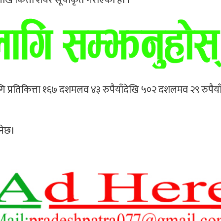
गि प्रतिकित्ता १६७ दशमलव ४३ रुपैयाँदेखि ५०२ दशलमव २९ रुपैया
नेछ।