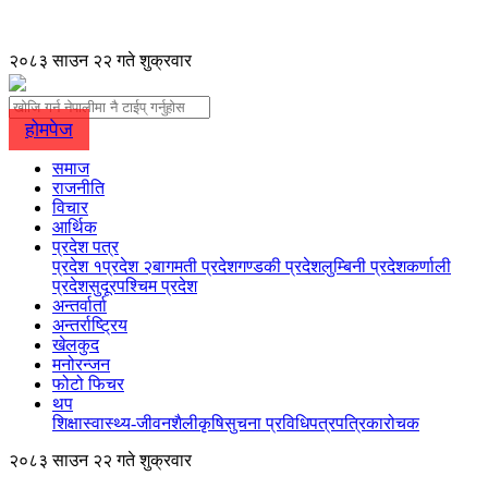
२०८३ साउन २२ गते शुक्रवार
होमपेज
समाज
राजनीति
विचार
आर्थिक
प्रदेश पत्र
प्रदेश १
प्रदेश २
बागमती प्रदेश
गण्डकी प्रदेश
लुम्बिनी प्रदेश
कर्णाली
प्रदेश
सुदूरपश्चिम प्रदेश
अन्तर्वार्ता
अन्तर्राष्ट्रिय
खेलकुद
मनोरन्जन
फोटो फिचर
थप
शिक्षा
स्वास्थ्य-जीवनशैली
कृषि
सुचना प्रविधि
पत्रपत्रिका
रोचक
२०८३ साउन २२ गते शुक्रवार