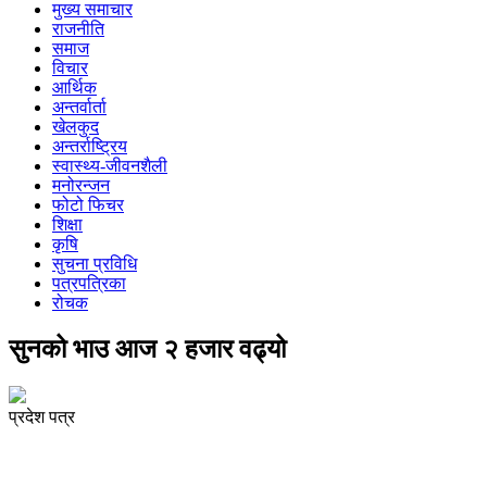
मुख्य समाचार
राजनीति
समाज
विचार
आर्थिक
अन्तर्वार्ता
खेलकुद
अन्तर्राष्ट्रिय
स्वास्थ्य-जीवनशैली
मनोरन्जन
फोटो फिचर
शिक्षा
कृषि
सुचना प्रविधि
पत्रपत्रिका
रोचक
सुनको भाउ आज २ हजार वढ्यो
प्रदेश पत्र