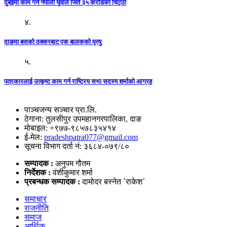
दुबईमा काम गर्ने नेपाली युवाले जिते ३५ करोडको चिट्ठा
४.
दाङमा बसको ठक्करबाट एक बालकको मृत्यु
५.
पत्रकारलाई उत्कृष्ट काम गर्न राष्ट्रिय सभा सदस्य शर्माको आग्रह
पाञ्चजन्य सञ्चार प्रा.लि.
ठेगाना: तुलसीपुर उपमहानगरपालिका, दाङ
मोबाइल: +९७७-९८५७८३५४१४
ई-मेल:
pradeshpatra077@gmail.com
सूचना विभाग दर्ता नं: ३६८४-०७९/८०
सम्पादक :
अनुपम गौतम
निर्देशक :
वंशीकुमार शर्मा
प्रबन्धक सम्पादक :
दामोदर बस्नेत `राकेश´
समाचार
राजनीति
समाज
आर्थिक