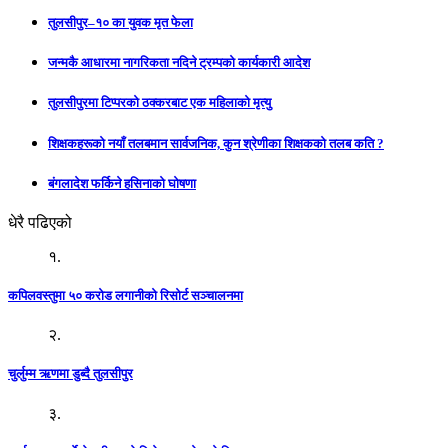
तुलसीपुर–१० का युवक मृत फेला
जन्मकै आधारमा नागरिकता नदिने ट्रम्पको कार्यकारी आदेश
तुलसीपुरमा टिप्परको ठक्करबाट एक महिलाको मृत्यु
शिक्षकहरूको नयाँ तलबमान सार्वजनिक, कुन श्रेणीका शिक्षकको तलब कति ?
बंगलादेश फर्किने हसिनाको घोषणा
धेरै पढिएको
१.
कपिलवस्तुमा ५० करोड लगानीको रिसोर्ट सञ्चालनमा
२.
चुर्लुम्म ऋणमा डुब्दै तुलसीपुर
३.