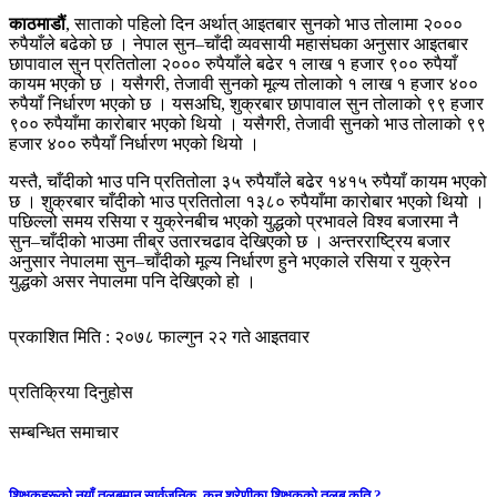
काठमाडौं
, साताको पहिलो दिन अर्थात् आइतबार सुनको भाउ तोलामा २०००
रुपैयाँले बढेको छ । नेपाल सुन–चाँदी व्यवसायी महासंघका अनुसार आइतबार
छापावाल सुन प्रतितोला २००० रुपैयाँले बढेर १ लाख १ हजार ९०० रुपैयाँ
कायम भएको छ । यसैगरी, तेजावी सुनको मूल्य तोलाको १ लाख १ हजार ४००
रुपैयाँ निर्धारण भएको छ । यसअघि, शुक्रबार छापावाल सुन तोलाको ९९ हजार
९०० रुपैयाँमा कारोबार भएको थियो । यसैगरी, तेजावी सुनको भाउ तोलाको ९९
हजार ४०० रुपैयाँ निर्धारण भएको थियो ।
यस्तै, चाँदीको भाउ पनि प्रतितोला ३५ रुपैयाँले बढेर १४१५ रुपैयाँ कायम भएको
छ । शुक्रबार चाँदीको भाउ प्रतितोला १३८० रुपैयाँमा कारोबार भएको थियो ।
पछिल्लो समय रसिया र युक्रेनबीच भएको युद्धको प्रभावले विश्व बजारमा नै
सुन–चाँदीको भाउमा तीब्र उतारचढाव देखिएको छ । अन्तरराष्ट्रिय बजार
अनुसार नेपालमा सुन–चाँदीको मूल्य निर्धारण हुने भएकाले रसिया र युक्रेन
युद्धको असर नेपालमा पनि देखिएको हो ।
प्रकाशित मिति : २०७८ फाल्गुन २२ गते आइतवार
प्रतिक्रिया दिनुहोस
सम्बन्धित समाचार
शिक्षकहरूको नयाँ तलबमान सार्वजनिक, कुन श्रेणीका शिक्षकको तलब कति ?