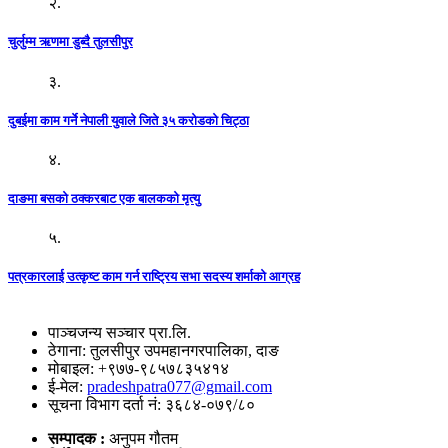
२.
चुर्लुम्म ऋणमा डुब्दै तुलसीपुर
३.
दुबईमा काम गर्ने नेपाली युवाले जिते ३५ करोडको चिट्ठा
४.
दाङमा बसको ठक्करबाट एक बालकको मृत्यु
५.
पत्रकारलाई उत्कृष्ट काम गर्न राष्ट्रिय सभा सदस्य शर्माको आग्रह
पाञ्चजन्य सञ्चार प्रा.लि.
ठेगाना: तुलसीपुर उपमहानगरपालिका, दाङ
मोबाइल: +९७७-९८५७८३५४१४
ई-मेल:
pradeshpatra077@gmail.com
सूचना विभाग दर्ता नं: ३६८४-०७९/८०
सम्पादक :
अनुपम गौतम