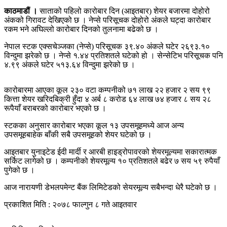
काठमाडौं ।
साताको पहिलो कारोबार दिन (आइतबार) शेयर बजारमा दोहोरो
अंकको गिरावट देखिएको छ । नेप्से परिसूचक दोहोरो अंकले घट्दा कारोबार
रकम भने अघिल्लो कारोबार दिनको तुलनामा बढेको छ ।
नेपाल स्टक एक्सचेञ्जका (नेप्से) परिसूचक ३९.४० अंकले घटेर २६९३.१०
विन्दुमा झरेको छ । नेप्से १.४४ प्रतिशतले घटेको हो । सेन्सेटिभ परिसूचक पनि
४.९९ अंकले घटेर ५१३.६४ विन्दुमा झरेको छ ।
कारोबारमा आएका कूल २३० वटा कम्पनीको ७१ लाख २२ हजार २ सय ९९
कित्ता शेयर खरिदबिक्री हुँदा ४ अर्ब ८ करोड ६४ लाख ७४ हजार ८ सय २८
रूपैयाँ बराबरको कारोबार भएको छ ।
स्टकका अनुसार कारोबार भएका कूल १३ उपसमूहमध्ये आज अन्य
उपसमूहबाहेक बाँकी सबै उपसमूहको शेयर घटेको छ ।
आइतबार युनाइटेड ईदी मार्दी र आरबी हाइड्रोपावरको शेयरमूल्यमा सकारात्मक
सर्किट लागेको छ । कम्पनीको शेयरमूल्य १० प्रतिशतले बढेर ७ सय ५९ रुपैयाँ
पुगेको छ ।
आज नारायणी डेभलपमेन्ट बैंक लिमिटेडको सेयरमूल्य सबैभन्दा धेरै घटेको छ ।
प्रकाशित मिति : २०७८ फाल्गुन ८ गते आइतवार