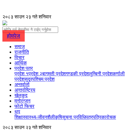
२०८३ साउन २३ गते शनिवार
होमपेज
समाज
राजनीति
विचार
आर्थिक
प्रदेश पत्र
प्रदेश १
प्रदेश २
बागमती प्रदेश
गण्डकी प्रदेश
लुम्बिनी प्रदेश
कर्णाली
प्रदेश
सुदूरपश्चिम प्रदेश
अन्तर्वार्ता
अन्तर्राष्ट्रिय
खेलकुद
मनोरन्जन
फोटो फिचर
थप
शिक्षा
स्वास्थ्य-जीवनशैली
कृषि
सुचना प्रविधि
पत्रपत्रिका
रोचक
२०८३ साउन २३ गते शनिवार