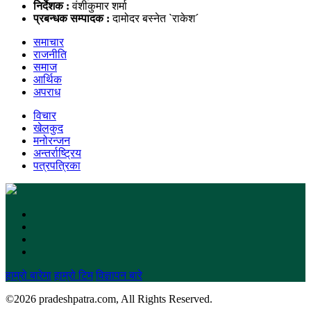
निर्देशक :
वंशीकुमार शर्मा
प्रबन्धक सम्पादक :
दामोदर बस्नेत `राकेश´
समाचार
राजनीति
समाज
आर्थिक
अपराध
विचार
खेलकुद
मनोरन्जन
अन्तर्राष्ट्रिय
पत्रपत्रिका
हाम्रो बारेमा
हाम्रो टिम
विज्ञापन बारे
©
2026 pradeshpatra.com, All Rights Reserved.