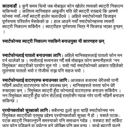
काठमाडौं ।
कुनै समय थियो जब मोबाइल फोन खोलेर त्यसको ब्याट्री निकाल्न
सकिन्थ्यो । कतिपय मानिसहरु आफूसँग यति धेरै ब्याट्री राख्दथे कि आफ्नो
फोनमा नयाँ–नयाँ ब्याट्री हालेर चलाउँदथे । अहिले स्मार्टफोनको डिजाइन
पूर्णरुपमा परिवर्तन भैसकेको छ । हाल आउने नयाँ स्मार्टफोनहरुमा त्यसरी
ब्याट्री निकाल्न सकिंदैन । ब्याट्रीहरु पूर्णरुपमा भित्र नै फिक्स्ड भएका हुन्छन्
।
स्मार्टफोनमा व्याट्री निकाल्न नसकिने बनाउनुका यी कारणहरु छन्
स्मार्टफोनलाई पातलो बनाउनका लागि :
अहिले मानिसहरुलाई पातलो फोन मन
पर्न थालेको छ । त्यसैलाई मध्यनजर गर्दै सबै मोबाइल फोन कम्पनीहरुले ‘नन
रिमुभेबल’ ब्याट्रीको प्रयोग सुरु गरे । यसो गर्दा स्मार्टफोनको आकार पहिलेको
तुलनामा पातलो भयो र गोजीमा राख्न पनि सहज भयो ।
स्मार्टफोनलाई वाटरप्रुफ बनाउनका लागि :
आजकल बजारमा धेरैजसो पानी
नछिर्ने अर्थात् वाटरप्रुफ फोन उपलब्ध छन् । मानिसहरुले यस्ता फोन धेरै
रुचाएका छन् । रिमुभेबल ब्याट्री हुँदा फोनलाई वाटरप्रुफ बनाउन सकिंदैन ।
नन रिमुभेबल ब्याट्री हुँदा फोन सेटलाई राम्रोसँग प्याक गरेर पानी नछिर्ने बनाउन
सकिन्छ ।
प्रयोगकर्ताको सुरक्षाको लागि :
सबैभन्दा ठूलो कुरा चाहिं स्मार्टफोनमा नन
रिमुभेबल ब्याट्रीको प्रमुख उद्देश्य प्रयोगकर्ताको सुरक्षा नै हो । यसले पटक–
पटक ब्याट्री निकाल्नुपर्ने समस्याको पनि समाधान गर्दछ । यसबाट शर्ट सर्किट
भएर फोन पड्किने वा दुर्घटना हुने जोखिम पनि कम हुन्छ । साथै ब्याट्री फुल्ने