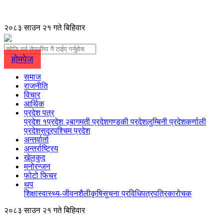
२०८३ साउन २१ गते बिहिवार
होमपेज
समाज
राजनीति
विचार
आर्थिक
प्रदेश पत्र
प्रदेश १
प्रदेश २
बागमती प्रदेश
गण्डकी प्रदेश
लुम्बिनी प्रदेश
कर्णाली
प्रदेश
सुदूरपश्चिम प्रदेश
अन्तर्वार्ता
अन्तर्राष्ट्रिय
खेलकुद
मनोरन्जन
फोटो फिचर
थप
शिक्षा
स्वास्थ्य-जीवनशैली
कृषि
सुचना प्रविधि
पत्रपत्रिका
रोचक
२०८३ साउन २१ गते बिहिवार