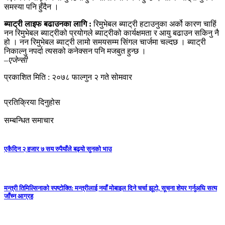
समस्या पनि हुँदैन ।
ब्याट्री लाइफ बढाउनका लागि :
रिमुभेबल ब्याट्री हटाउनुका अर्को कारण चाहिं
नन रिमुभेबल ब्याट्रीको प्रयोगले ब्याट्रीको कार्यक्षमता र आयु बढाउन सकिनु नै
हो । नन रिमुभेबल ब्याट्री लामो समयसम्म सिंगल चार्जमा चल्दछ । ब्याट्री
निकाल्नु नपर्दा त्यसको कनेक्सन पनि मजबुत हुन्छ ।
–एजेन्सी
प्रकाशित मिति : २०७८ फाल्गुन २ गते सोमवार
प्रतिक्रिया दिनुहोस
सम्बन्धित समाचार
एकैदिन २ हजार ७ सय रुपैयाँले बढ्यो सुनको भाउ
मन्त्री तिमिल्सिनाको स्पष्टोक्ति: मन्त्रीलाई नयाँ मोबाइल दिने चर्चा झूटो, सूचना शेयर गर्नुअघि सत्य
जाँच्न आग्रह