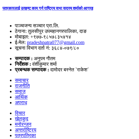
पत्रकारलाई उत्कृष्ट काम गर्न राष्ट्रिय सभा सदस्य शर्माको आग्रह
पाञ्चजन्य सञ्चार प्रा.लि.
ठेगाना: तुलसीपुर उपमहानगरपालिका, दाङ
मोबाइल: +९७७-९८५७८३५४१४
ई-मेल:
pradeshpatra077@gmail.com
सूचना विभाग दर्ता नं: ३६८४-०७९/८०
सम्पादक :
अनुपम गौतम
निर्देशक :
वंशीकुमार शर्मा
प्रबन्धक सम्पादक :
दामोदर बस्नेत `राकेश´
समाचार
राजनीति
समाज
आर्थिक
अपराध
विचार
खेलकुद
मनोरन्जन
अन्तर्राष्ट्रिय
पत्रपत्रिका