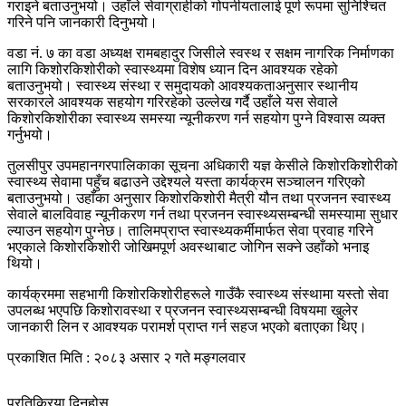
गराइने बताउनुभयो। उहाँले सेवाग्राहीको गोपनीयतालाई पूर्ण रूपमा सुनिश्चित
गरिने पनि जानकारी दिनुभयो।
वडा नं. ७ का वडा अध्यक्ष रामबहादुर जिसीले स्वस्थ र सक्षम नागरिक निर्माणका
लागि किशोरकिशोरीको स्वास्थ्यमा विशेष ध्यान दिन आवश्यक रहेको
बताउनुभयो। स्वास्थ्य संस्था र समुदायको आवश्यकताअनुसार स्थानीय
सरकारले आवश्यक सहयोग गरिरहेको उल्लेख गर्दै उहाँले यस सेवाले
किशोरकिशोरीका स्वास्थ्य समस्या न्यूनीकरण गर्न सहयोग पुग्ने विश्वास व्यक्त
गर्नुभयो।
तुलसीपुर उपमहानगरपालिकाका सूचना अधिकारी यज्ञ केसीले किशोरकिशोरीको
स्वास्थ्य सेवामा पहुँच बढाउने उद्देश्यले यस्ता कार्यक्रम सञ्चालन गरिएको
बताउनुभयो। उहाँका अनुसार किशोरकिशोरी मैत्री यौन तथा प्रजनन स्वास्थ्य
सेवाले बालविवाह न्यूनीकरण गर्न तथा प्रजनन स्वास्थ्यसम्बन्धी समस्यामा सुधार
ल्याउन सहयोग पुग्नेछ। तालिमप्राप्त स्वास्थ्यकर्मीमार्फत सेवा प्रवाह गरिने
भएकाले किशोरकिशोरी जोखिमपूर्ण अवस्थाबाट जोगिन सक्ने उहाँको भनाइ
थियो।
कार्यक्रममा सहभागी किशोरकिशोरीहरूले गाउँकै स्वास्थ्य संस्थामा यस्तो सेवा
उपलब्ध भएपछि किशोरावस्था र प्रजनन स्वास्थ्यसम्बन्धी विषयमा खुलेर
जानकारी लिन र आवश्यक परामर्श प्राप्त गर्न सहज भएको बताएका थिए।
प्रकाशित मिति : २०८३ असार २ गते मङ्गलवार
प्रतिक्रिया दिनुहोस