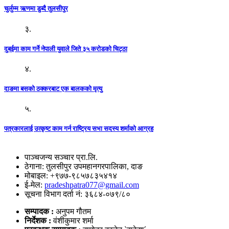
चुर्लुम्म ऋणमा डुब्दै तुलसीपुर
३.
दुबईमा काम गर्ने नेपाली युवाले जिते ३५ करोडको चिट्ठा
४.
दाङमा बसको ठक्करबाट एक बालकको मृत्यु
५.
पत्रकारलाई उत्कृष्ट काम गर्न राष्ट्रिय सभा सदस्य शर्माको आग्रह
पाञ्चजन्य सञ्चार प्रा.लि.
ठेगाना: तुलसीपुर उपमहानगरपालिका, दाङ
मोबाइल: +९७७-९८५७८३५४१४
ई-मेल:
pradeshpatra077@gmail.com
सूचना विभाग दर्ता नं: ३६८४-०७९/८०
सम्पादक :
अनुपम गौतम
निर्देशक :
वंशीकुमार शर्मा