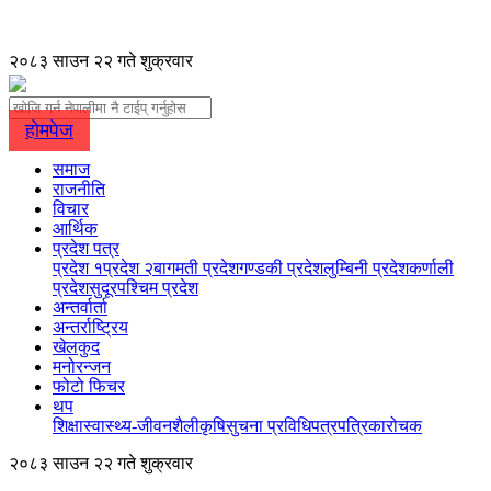
२०८३ साउन २२ गते शुक्रवार
होमपेज
समाज
राजनीति
विचार
आर्थिक
प्रदेश पत्र
प्रदेश १
प्रदेश २
बागमती प्रदेश
गण्डकी प्रदेश
लुम्बिनी प्रदेश
कर्णाली
प्रदेश
सुदूरपश्चिम प्रदेश
अन्तर्वार्ता
अन्तर्राष्ट्रिय
खेलकुद
मनोरन्जन
फोटो फिचर
थप
शिक्षा
स्वास्थ्य-जीवनशैली
कृषि
सुचना प्रविधि
पत्रपत्रिका
रोचक
२०८३ साउन २२ गते शुक्रवार