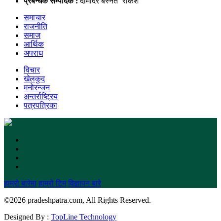
प्रबन्धक सम्पादक :
दामोदर बस्नेत `राकेश´
समाचार
राजनीति
समाज
आर्थिक
अपराध
विचार
खेलकुद
मनोरन्जन
अन्तर्राष्ट्रिय
पत्रपत्रिका
हाम्रो बारेमा
हाम्रो टिम
विज्ञापन बारे
©
2026 pradeshpatra.com, All Rights Reserved.
Designed By :
TopLine Technology