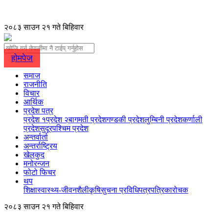
२०८३ साउन २१ गते बिहिवार
होमपेज
समाज
राजनीति
विचार
आर्थिक
प्रदेश पत्र
प्रदेश १
प्रदेश २
बागमती प्रदेश
गण्डकी प्रदेश
लुम्बिनी प्रदेश
कर्णाली
प्रदेश
सुदूरपश्चिम प्रदेश
अन्तर्वार्ता
अन्तर्राष्ट्रिय
खेलकुद
मनोरन्जन
फोटो फिचर
थप
शिक्षा
स्वास्थ्य-जीवनशैली
कृषि
सुचना प्रविधि
पत्रपत्रिका
रोचक
२०८३ साउन २१ गते बिहिवार