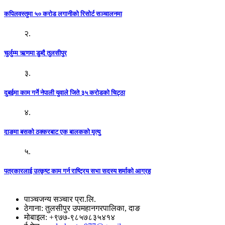
कपिलवस्तुमा ५० करोड लगानीको रिसोर्ट सञ्चालनमा
२.
चुर्लुम्म ऋणमा डुब्दै तुलसीपुर
३.
दुबईमा काम गर्ने नेपाली युवाले जिते ३५ करोडको चिट्ठा
४.
दाङमा बसको ठक्करबाट एक बालकको मृत्यु
५.
पत्रकारलाई उत्कृष्ट काम गर्न राष्ट्रिय सभा सदस्य शर्माको आग्रह
पाञ्चजन्य सञ्चार प्रा.लि.
ठेगाना: तुलसीपुर उपमहानगरपालिका, दाङ
मोबाइल: +९७७-९८५७८३५४१४