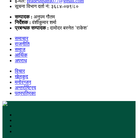
ई-मेल:
pradeshpatra077@gmail.com
सूचना विभाग दर्ता नं: ३६८४-०७९/८०
सम्पादक :
अनुपम गौतम
निर्देशक :
वंशीकुमार शर्मा
प्रबन्धक सम्पादक :
दामोदर बस्नेत `राकेश´
समाचार
राजनीति
समाज
आर्थिक
अपराध
विचार
खेलकुद
मनोरन्जन
अन्तर्राष्ट्रिय
पत्रपत्रिका