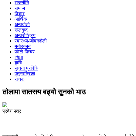
राजनीति
समाज
विचार
आर्थिक
अन्तर्वार्ता
खेलकुद
अन्तर्राष्ट्रिय
स्वास्थ्य-जीवनशैली
मनोरन्जन
फोटो फिचर
शिक्षा
कृषि
सुचना प्रविधि
पत्रपत्रिका
रोचक
तोलामा सातसय बढ्यो सुनको भाउ
प्रदेश पत्र