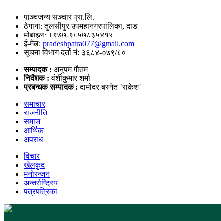
पाञ्चजन्य सञ्चार प्रा.लि.
ठेगाना: तुलसीपुर उपमहानगरपालिका, दाङ
मोबाइल: +९७७-९८५७८३५४१४
ई-मेल:
pradeshpatra077@gmail.com
सूचना विभाग दर्ता नं: ३६८४-०७९/८०
सम्पादक :
अनुपम गौतम
निर्देशक :
वंशीकुमार शर्मा
प्रबन्धक सम्पादक :
दामोदर बस्नेत `राकेश´
समाचार
राजनीति
समाज
आर्थिक
अपराध
विचार
खेलकुद
मनोरन्जन
अन्तर्राष्ट्रिय
पत्रपत्रिका