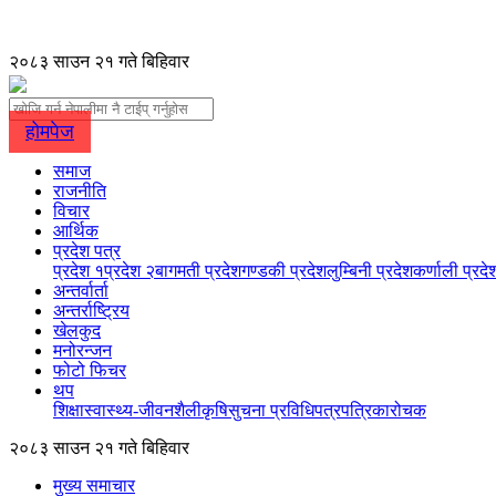
२०८३ साउन २१ गते बिहिवार
होमपेज
समाज
राजनीति
विचार
आर्थिक
प्रदेश पत्र
प्रदेश १
प्रदेश २
बागमती प्रदेश
गण्डकी प्रदेश
लुम्बिनी प्रदेश
कर्णाली प्रदे
अन्तर्वार्ता
अन्तर्राष्ट्रिय
खेलकुद
मनोरन्जन
फोटो फिचर
थप
शिक्षा
स्वास्थ्य-जीवनशैली
कृषि
सुचना प्रविधि
पत्रपत्रिका
रोचक
२०८३ साउन २१ गते बिहिवार
मुख्य समाचार