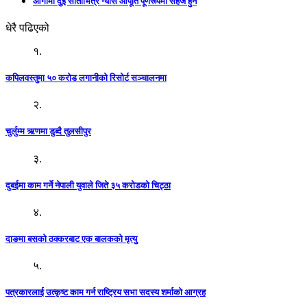
आगामी दुई साताभित्र ग्यास आपूर्ति पूर्णरूपमा सहज हुने
धेरै पढिएको
१.
कपिलवस्तुमा ५० करोड लगानीको रिसोर्ट सञ्चालनमा
२.
चुर्लुम्म ऋणमा डुब्दै तुलसीपुर
३.
दुबईमा काम गर्ने नेपाली युवाले जिते ३५ करोडको चिट्ठा
४.
दाङमा बसको ठक्करबाट एक बालकको मृत्यु
५.
पत्रकारलाई उत्कृष्ट काम गर्न राष्ट्रिय सभा सदस्य शर्माको आग्रह