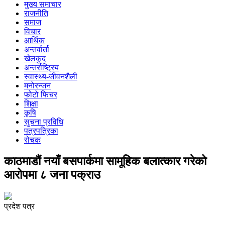
मुख्य समाचार
राजनीति
समाज
विचार
आर्थिक
अन्तर्वार्ता
खेलकुद
अन्तर्राष्ट्रिय
स्वास्थ्य-जीवनशैली
मनोरन्जन
फोटो फिचर
शिक्षा
कृषि
सुचना प्रविधि
पत्रपत्रिका
रोचक
काठमाडौं नयाँ बसपार्कमा सामूहिक बलात्कार गरेको
आरोपमा ८ जना पक्राउ
प्रदेश पत्र