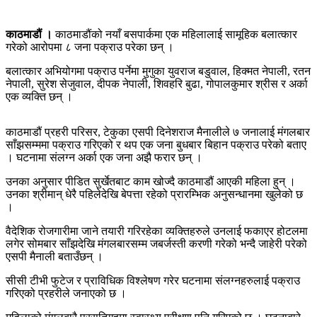
काठमाडौं ।
काठमाडौंको नयाँ बसपार्कमा एक महिलालाई सामूहिक बलात्कार
गरेको आरोपमा ८ जना पक्राउ परेका छन् ।
बलात्कार अभियोगमा पक्राउ पर्नेमा मुगुका युवराज बडुवाल, हिक्मत नेपाली, रतन
नेपाली, सुरेश सेजुवाल, दीपक नेपाली, शिवहरि बुढा, गोपालकुमार श्रीस र अर्का
एक व्यक्ति छन् ।
काठमाडौं प्रहरी परिसर, टेकुका एसपी दिनेशराज मैनालीले ७ जनालाई मंगलबार
साँझसम्ममा पक्राउ गरिएको र थप एक जना बुधबार बिहान पक्राउ परेको बताए
। घटनामा संलग्न अर्का एक जना अझै फरार छन् ।
उनका अनुसार पीडित सुर्खेतबाट काम खोज्दै काठमाडौं आएकी महिला हुन् ।
उनका श्रीमान् धेरै पहिलेदेखि बेपत्ता रहेको प्रारम्भिक अनुसन्धानमा खुलेको छ
।
वैदेशिक रोजगारीमा जाने तयारी गरिरहेका व्यक्तिहरुले उनलाई फकाएर होटलमा
लगेर सोमबार साँझदेखि मंगलबारसम्म जबर्जस्ती करणी गरेको भन्दै जाहेरी परेको
एसपी मैनाली बताउँछन् ।
सीसी टीभी फुटेज र प्राविधिक विश्लेषण गरेर घटनामा संलग्नहरुलाई पक्राउ
गरिएको प्रहरीले जनाएको छ ।