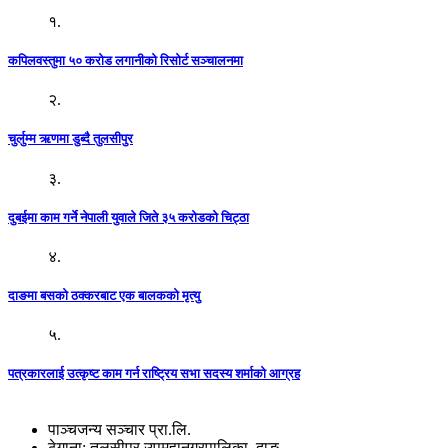
१.
कपिलवस्तुमा ५० करोड लगानीको रिसोर्ट सञ्चालनमा
२.
चुर्लुम्म ऋणमा डुब्दै तुलसीपुर
३.
दुबईमा काम गर्ने नेपाली युवाले जिते ३५ करोडको चिट्ठा
४.
दाङमा बसको ठक्करबाट एक बालकको मृत्यु
५.
पत्रकारलाई उत्कृष्ट काम गर्न राष्ट्रिय सभा सदस्य शर्माको आग्रह
पाञ्चजन्य सञ्चार प्रा.लि.
ठेगाना: तुलसीपुर उपमहानगरपालिका, दाङ