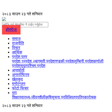
२०८३ साउन २३ गते शनिवार
होमपेज
समाज
राजनीति
विचार
आर्थिक
प्रदेश पत्र
प्रदेश १
प्रदेश २
बागमती प्रदेश
गण्डकी प्रदेश
लुम्बिनी प्रदेश
कर्णाली
प्रदेश
सुदूरपश्चिम प्रदेश
अन्तर्वार्ता
अन्तर्राष्ट्रिय
खेलकुद
मनोरन्जन
फोटो फिचर
थप
शिक्षा
स्वास्थ्य-जीवनशैली
कृषि
सुचना प्रविधि
पत्रपत्रिका
रोचक
२०८३ साउन २३ गते शनिवार