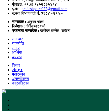
मोबाइल: +९७७-९८५७८३५४१४
ई-मेल:
pradeshpatra077@gmail.com
सूचना विभाग दर्ता नं: ३६८४-०७९/८०
सम्पादक :
अनुपम गौतम
निर्देशक :
वंशीकुमार शर्मा
प्रबन्धक सम्पादक :
दामोदर बस्नेत `राकेश´
समाचार
राजनीति
समाज
आर्थिक
अपराध
विचार
खेलकुद
मनोरन्जन
अन्तर्राष्ट्रिय
पत्रपत्रिका