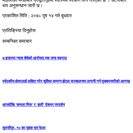
महिलाको मंगलबारै प्रसूतिगृहमा स्वास्थ्य परीक्षण पनि गरिएको छ । घटनाबारे
थप अनुसन्धान जारी छ।
प्रकाशित मिति : २०७८ पुष १४ गते बुधवार
प्रतिक्रिया दिनुहोस
सम्बन्धित समाचार
७ हजारमा ग्यास बेचेको आरोपमा एक जना पक्राउ
पर्यटकीय क्षेत्रलाई लक्षित गरेर सुविधा सम्पन्न होटल सञ्चालनमा लगानी गर्न मुख्यमन्त्रीको आग्रह
आजदेखि ‘कमला मिस’ र ‘हली’ देशभर प्रदर्शन
तुलसीपुर–१० का युवक मृत फेला