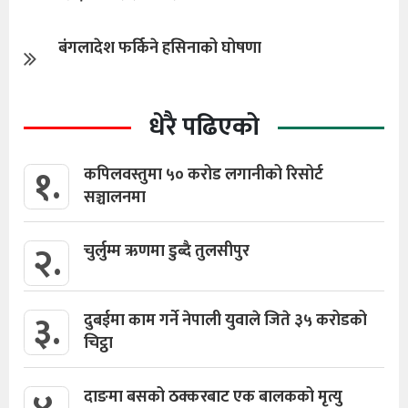
बंगलादेश फर्किने हसिनाको घोषणा
धेरै पढिएको
१.
कपिलवस्तुमा ५० करोड लगानीको रिसोर्ट
सञ्चालनमा
२.
चुर्लुम्म ऋणमा डुब्दै तुलसीपुर
३.
दुबईमा काम गर्ने नेपाली युवाले जिते ३५ करोडको
चिट्ठा
दाङमा बसको ठक्करबाट एक बालकको मृत्यु