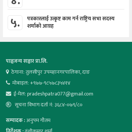
४.
५.
पत्रकारलाई उत्कृष्ट काम गर्न राष्ट्रिय सभा सदस्य
शर्माको आग्रह
पाञ्चजन्य सञ्चार प्रा.लि.
ठेगाना: तुलसीपुर उपमहानगरपालिका, दाङ
मोबाइल: +९७७-९८५७८३५४१४
ई-मेल:
pradeshpatra077@gmail.com
सूचना विभाग दर्ता नं: ३६८४-०७९/८०
सम्पादक :
अनुपम गौतम
निर्देशक :
वंशीकुमार शर्मा