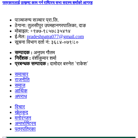
पत्रकारलाई उत्कृष्ट काम गर्न राष्ट्रिय सभा सदस्य शर्माको आग्रह
पाञ्चजन्य सञ्चार प्रा.लि.
ठेगाना: तुलसीपुर उपमहानगरपालिका, दाङ
मोबाइल: +९७७-९८५७८३५४१४
ई-मेल:
pradeshpatra077@gmail.com
सूचना विभाग दर्ता नं: ३६८४-०७९/८०
सम्पादक :
अनुपम गौतम
निर्देशक :
वंशीकुमार शर्मा
प्रबन्धक सम्पादक :
दामोदर बस्नेत `राकेश´
समाचार
राजनीति
समाज
आर्थिक
अपराध
विचार
खेलकुद
मनोरन्जन
अन्तर्राष्ट्रिय
पत्रपत्रिका