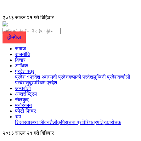
२०८३ साउन २१ गते बिहिवार
होमपेज
समाज
राजनीति
विचार
आर्थिक
प्रदेश पत्र
प्रदेश १
प्रदेश २
बागमती प्रदेश
गण्डकी प्रदेश
लुम्बिनी प्रदेश
कर्णाली
प्रदेश
सुदूरपश्चिम प्रदेश
अन्तर्वार्ता
अन्तर्राष्ट्रिय
खेलकुद
मनोरन्जन
फोटो फिचर
थप
शिक्षा
स्वास्थ्य-जीवनशैली
कृषि
सुचना प्रविधि
पत्रपत्रिका
रोचक
२०८३ साउन २१ गते बिहिवार