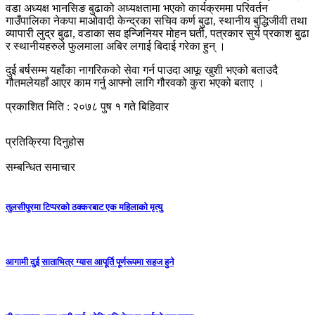
वडा अध्यक्ष भानसिङ बुढाको अध्यक्षतामा भएको कार्यक्रममा परिवर्तन
गाउँपालिका नेकपा माओवादी केन्द्रका सचिव कर्ण बुढा, स्थानीय बुद्धिजीवी तथा
व्यापारी लुद्र बुढा, वडाका सव इन्जिनियर मोहन घर्ती, पत्रकार सुर्य प्रकाश बुढा
र स्थानीयहरुले फुलमाला अबिर लगाई बिदाई गरेका हुन् ।
दुई बर्षसम्म यहाँका नागरिकको सेवा गर्न पाउदा आफू खुशी भएको बताउदै
गौतमलेयहाँ आएर काम गर्नु आफ्नो लागि गौरवको कुरा भएको बताए ।
प्रकाशित मिति : २०७८ पुष १ गते बिहिवार
प्रतिक्रिया दिनुहोस
सम्बन्धित समाचार
तुलसीपुरमा टिप्परको ठक्करबाट एक महिलाको मृत्यु
आगामी दुई साताभित्र ग्यास आपूर्ति पूर्णरूपमा सहज हुने