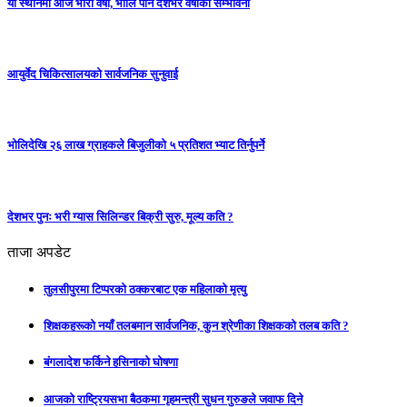
यी स्थानमा आज भारी वर्षा, भोलि पनि देशभर वर्षाको सम्भावना
आयुर्वेद चिकित्सालयको सार्वजनिक सुनुवाई
भोलिदेखि २६ लाख ग्राहकले बिजुलीको ५ प्रतिशत भ्याट तिर्नुपर्ने
देशभर पुनः भरी ग्यास सिलिन्डर बिक्री सुरु, मूल्य कति ?
ताजा अपडेट
तुलसीपुरमा टिप्परको ठक्करबाट एक महिलाको मृत्यु
शिक्षकहरूको नयाँ तलबमान सार्वजनिक, कुन श्रेणीका शिक्षकको तलब कति ?
बंगलादेश फर्किने हसिनाको घोषणा
आजको राष्ट्रियसभा बैठकमा गृहमन्त्री सुधन गुरुङले जवाफ दिने