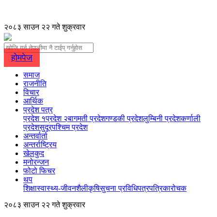
२०८३ साउन २२ गते शुक्रवार
होमपेज
समाज
राजनीति
विचार
आर्थिक
प्रदेश पत्र
प्रदेश १
प्रदेश २
बागमती प्रदेश
गण्डकी प्रदेश
लुम्बिनी प्रदेश
कर्णाली
प्रदेश
सुदूरपश्चिम प्रदेश
अन्तर्वार्ता
अन्तर्राष्ट्रिय
खेलकुद
मनोरन्जन
फोटो फिचर
थप
शिक्षा
स्वास्थ्य-जीवनशैली
कृषि
सुचना प्रविधि
पत्रपत्रिका
रोचक
२०८३ साउन २२ गते शुक्रवार