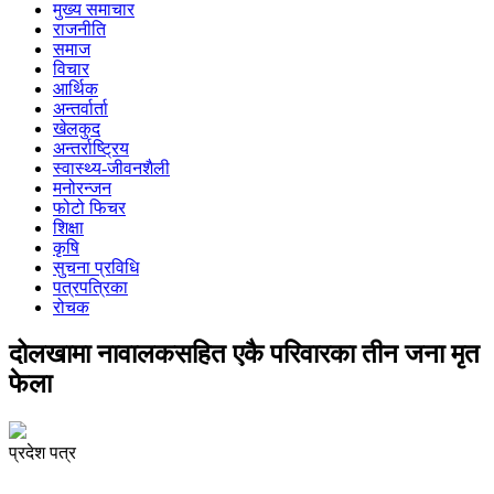
मुख्य समाचार
राजनीति
समाज
विचार
आर्थिक
अन्तर्वार्ता
खेलकुद
अन्तर्राष्ट्रिय
स्वास्थ्य-जीवनशैली
मनोरन्जन
फोटो फिचर
शिक्षा
कृषि
सुचना प्रविधि
पत्रपत्रिका
रोचक
दोलखामा नावालकसहित एकै परिवारका तीन जना मृत
फेला
प्रदेश पत्र