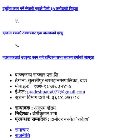
दुबईमा काम गर्ने नेपाली युवाले जिते ३५ करोडको चिट्ठा
४.
दाङमा बसको ठक्करबाट एक बालकको मृत्यु
५.
पत्रकारलाई उत्कृष्ट काम गर्न राष्ट्रिय सभा सदस्य शर्माको आग्रह
पाञ्चजन्य सञ्चार प्रा.लि.
ठेगाना: तुलसीपुर उपमहानगरपालिका, दाङ
मोबाइल: +९७७-९८५७८३५४१४
ई-मेल:
pradeshpatra077@gmail.com
सूचना विभाग दर्ता नं: ३६८४-०७९/८०
सम्पादक :
अनुपम गौतम
निर्देशक :
वंशीकुमार शर्मा
प्रबन्धक सम्पादक :
दामोदर बस्नेत `राकेश´
समाचार
राजनीति