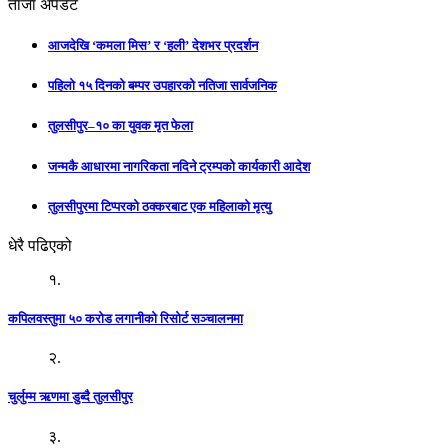
ताजा अपडेट
आजदेखि ‘कमला मिस’ र ‘हली’ देशभर प्रदर्शन
पहिलो १५ दिनको बम्पर उपहारको नतिजा सार्वजनिक
तुलसीपुर–१० का युवक मृत फेला
जन्मकै आधारमा नागरिकता नदिने ट्रम्पको कार्यकारी आदेश
तुलसीपुरमा टिप्परको ठक्करबाट एक महिलाको मृत्यु
धेरै पढिएको
१.
कपिलवस्तुमा ५० करोड लगानीको रिसोर्ट सञ्चालनमा
२.
चुर्लुम्म ऋणमा डुब्दै तुलसीपुर
३.