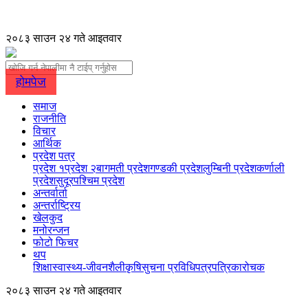
२०८३ साउन २४ गते आइतवार
होमपेज
समाज
राजनीति
विचार
आर्थिक
प्रदेश पत्र
प्रदेश १
प्रदेश २
बागमती प्रदेश
गण्डकी प्रदेश
लुम्बिनी प्रदेश
कर्णाली
प्रदेश
सुदूरपश्चिम प्रदेश
अन्तर्वार्ता
अन्तर्राष्ट्रिय
खेलकुद
मनोरन्जन
फोटो फिचर
थप
शिक्षा
स्वास्थ्य-जीवनशैली
कृषि
सुचना प्रविधि
पत्रपत्रिका
रोचक
२०८३ साउन २४ गते आइतवार