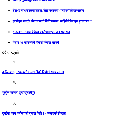
थाकस तुलसीपुर नगर समिति विस्तार
देशभर साधरणतया बादल, केही स्थानमा भारी वर्षाको सम्भावना
एनपीएल तेस्रो संस्करणको मिति घोषणा, कहिलेदेखि सुरु हुन्छ खेल ?
७ हजारमा ग्यास बेचेको आरोपमा एक जना पक्राउ
देउवा २८ साउनको दिउँसो नेपाल आउने
धेरै पढिएको
१.
कपिलवस्तुमा ५० करोड लगानीको रिसोर्ट सञ्चालनमा
२.
चुर्लुम्म ऋणमा डुब्दै तुलसीपुर
३.
दुबईमा काम गर्ने नेपाली युवाले जिते ३५ करोडको चिट्ठा