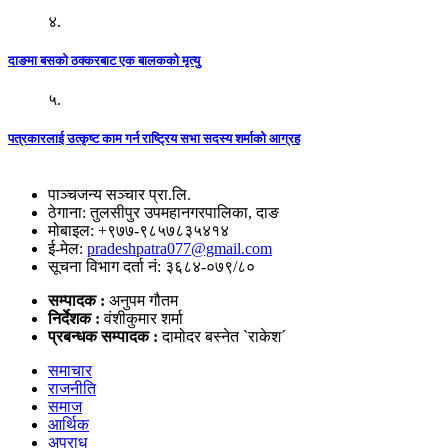
४.
दाङमा बसको ठक्करबाट एक बालकको मृत्यु
५.
पत्रकारलाई उत्कृष्ट काम गर्न राष्ट्रिय सभा सदस्य शर्माको आग्रह
पाञ्चजन्य सञ्चार प्रा.लि.
ठेगाना: तुलसीपुर उपमहानगरपालिका, दाङ
मोबाइल: +९७७-९८५७८३५४१४
ई-मेल:
pradeshpatra077@gmail.com
सूचना विभाग दर्ता नं: ३६८४-०७९/८०
सम्पादक :
अनुपम गौतम
निर्देशक :
वंशीकुमार शर्मा
प्रबन्धक सम्पादक :
दामोदर बस्नेत `राकेश´
समाचार
राजनीति
समाज
आर्थिक
अपराध