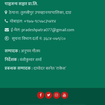
पाञ्चजन्य सञ्चार प्रा.लि.
ठेगाना: तुलसीपुर उपमहानगरपालिका, दाङ
मोबाइल: +९७७-९८५७८३५४१४
ई-मेल:
pradeshpatra077@gmail.com
सूचना विभाग दर्ता नं: ३६८४-०७९/८०
सम्पादक :
अनुपम गौतम
निर्देशक :
वंशीकुमार शर्मा
प्रबन्धक सम्पादक :
दामोदर बस्नेत `राकेश´