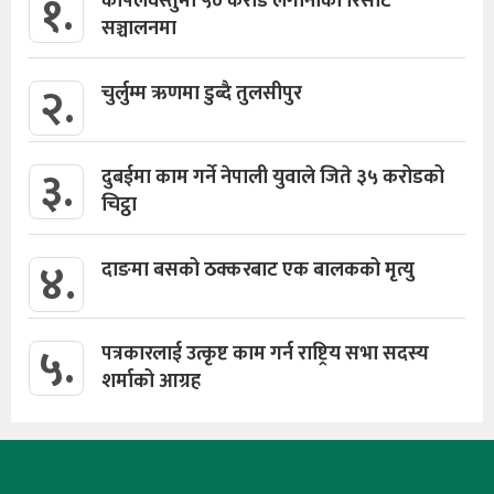
१.
कपिलवस्तुमा ५० करोड लगानीको रिसोर्ट
सञ्चालनमा
२.
चुर्लुम्म ऋणमा डुब्दै तुलसीपुर
३.
दुबईमा काम गर्ने नेपाली युवाले जिते ३५ करोडको
चिट्ठा
४.
दाङमा बसको ठक्करबाट एक बालकको मृत्यु
५.
पत्रकारलाई उत्कृष्ट काम गर्न राष्ट्रिय सभा सदस्य
शर्माको आग्रह