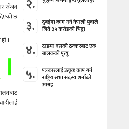
२.
चुर्लुम्म ऋणमा डुब्दै तुलसीपुर
ार रहेका
ी दिएको छ
३.
दुबईमा काम गर्ने नेपाली युवाले
जिते ३५ करोडको चिट्ठा
 हो ।
४.
दाङमा बसको ठक्करबाट एक
बालकको मृत्यु
५.
पत्रकारलाई उत्कृष्ट काम गर्न
राष्ट्रिय सभा सदस्य शर्माको
आग्रह
 अदालतबाट
िवादीलाई
 ।