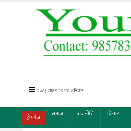
२०८३ साउन २३ गते शनिवार
समाज
राजनीति
विचार
होमपेज