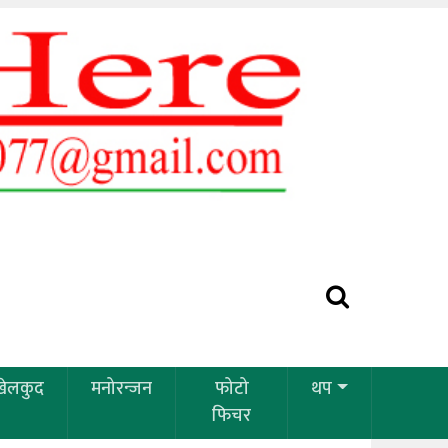
खेलकुद
मनोरन्जन
फोटो
थप
फिचर