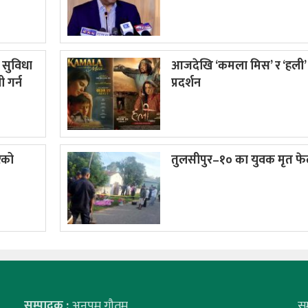
र सुविधा
आजदेखि ‘कमला मिस’ र ‘हली’
 गर्न
प्रदर्शन
रको
तुलसीपुर–१० का युवक मृत फे
सम्पादक :
अनुपम गौतम
स