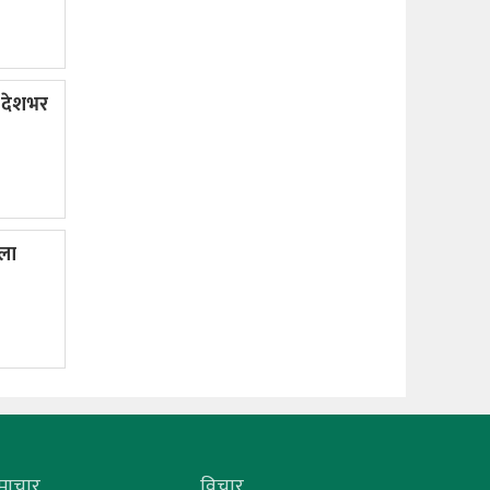
 देशभर
ला
माचार
विचार