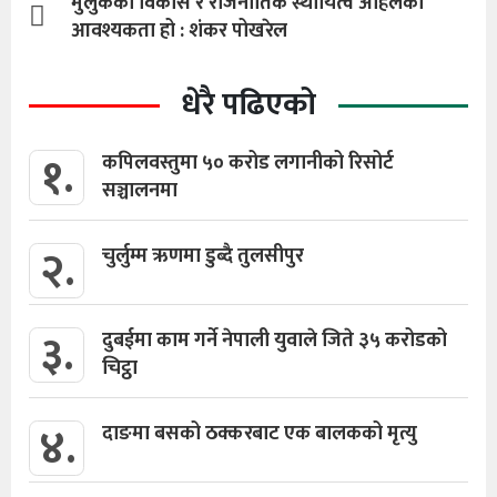
मुलुकको विकास र राजनीतिक स्थायित्व अहिलेको
आवश्यकता हो : शंकर पोखरेल
धेरै पढिएको
१.
कपिलवस्तुमा ५० करोड लगानीको रिसोर्ट
सञ्चालनमा
२.
चुर्लुम्म ऋणमा डुब्दै तुलसीपुर
३.
दुबईमा काम गर्ने नेपाली युवाले जिते ३५ करोडको
चिट्ठा
४.
दाङमा बसको ठक्करबाट एक बालकको मृत्यु