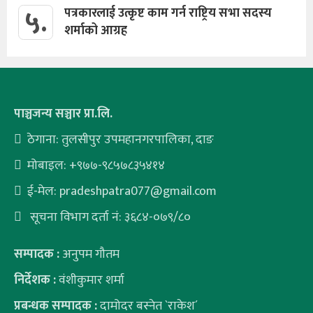
५.
पत्रकारलाई उत्कृष्ट काम गर्न राष्ट्रिय सभा सदस्य
शर्माको आग्रह
पाञ्चजन्य सञ्चार प्रा.लि.
ठेगाना: तुलसीपुर उपमहानगरपालिका, दाङ
मोबाइल: +९७७-९८५७८३५४१४
ई-मेल:
pradeshpatra077@gmail.com
सूचना विभाग दर्ता नं: ३६८४-०७९/८०
सम्पादक :
अनुपम गौतम
निर्देशक :
वंशीकुमार शर्मा
प्रबन्धक सम्पादक :
दामोदर बस्नेत `राकेश´