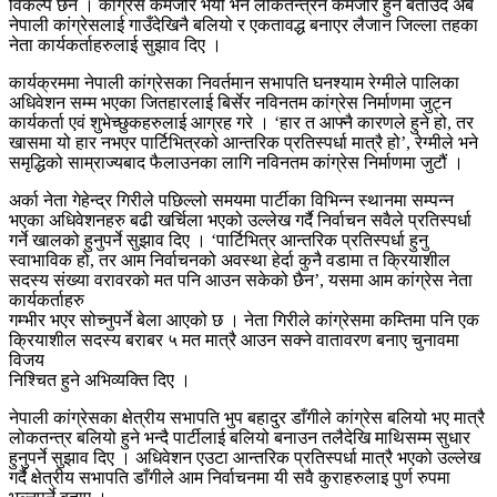
विकल्प छैन । कांग्रेस कमजोर भयो भने लोकतन्त्रनै कमजोर हुने बताउँदै अब
नेपाली कांग्रेसलाई गाउँदेखिनै बलियो र एकतावद्ध बनाएर लैजान जिल्ला तहका
नेता कार्यकर्ताहरुलाई सुझाव दिए ।
कार्यक्रममा नेपाली कांग्रेसका निवर्तमान सभापति घनश्याम रेग्मीले पालिका
अधिवेशन सम्म भएका जितहारलाई बिर्सेर नविनतम कांग्रेस निर्माणमा जुट्न
कार्यकर्ता एवं शुभेच्छुकहरुलाई आग्रह गरे । ‘हार त आफ्नै कारणले हुने हो, तर
खासमा यो हार नभएर पार्टिभित्रको आन्तरिक प्रतिस्पर्धा मात्रै हो’, रेग्मीले भने
समृद्धिको साम्राज्यबाद फैलाउनका लागि नविनतम कांग्रेस निर्माणमा जुटौं ।
अर्का नेता गेहेन्द्र गिरीले पछिल्लो समयमा पार्टीका विभिन्न स्थानमा सम्पन्न
भएका अधिवेशनहरु बढी खर्चिला भएको उल्लेख गर्दै निर्वाचन सवैले प्रतिस्पर्धा
गर्ने खालको हुनुपर्ने सुझाव दिए । ‘पार्टिभित्र आन्तरिक प्रतिस्पर्धा हुनु
स्वाभाविक हो, तर आम निर्वाचनको अवस्था हेर्दा कुनै वडामा त क्रियाशील
सदस्य संख्या वरावरको मत पनि आउन सकेको छैन’, यसमा आम कांग्रेस नेता
कार्यकर्ताहरु
गम्भीर भएर सोच्नुपर्ने बेला आएको छ । नेता गिरीले कांग्रेसमा कम्तिमा पनि एक
क्रियाशील सदस्य बराबर ५ मत मात्रै आउन सक्ने वातावरण बनाए चुनावमा
विजय
निश्चित हुने अभिव्यक्ति दिए ।
नेपाली कांग्रेसका क्षेत्रीय सभापति भुप बहादुर डाँगीले कांग्रेस बलियो भए मात्रै
लोकतन्त्र बलियो हुने भन्दै पार्टीलाई बलियो बनाउन तलैदेखि माथिसम्म सुधार
हुनुपर्ने सुझाव दिए । अधिवेशन एउटा आन्तरिक प्रतिस्पर्धा मात्रै भएको उल्लेख
गर्दै क्षेत्रीय सभापति डाँगीले आम निर्वाचनमा यी सवै कुराहरुलाइ पुर्ण रुपमा