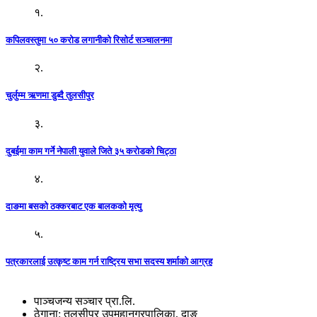
१.
कपिलवस्तुमा ५० करोड लगानीको रिसोर्ट सञ्चालनमा
२.
चुर्लुम्म ऋणमा डुब्दै तुलसीपुर
३.
दुबईमा काम गर्ने नेपाली युवाले जिते ३५ करोडको चिट्ठा
४.
दाङमा बसको ठक्करबाट एक बालकको मृत्यु
५.
पत्रकारलाई उत्कृष्ट काम गर्न राष्ट्रिय सभा सदस्य शर्माको आग्रह
पाञ्चजन्य सञ्चार प्रा.लि.
ठेगाना: तुलसीपुर उपमहानगरपालिका, दाङ