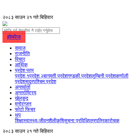
२०८३ साउन २१ गते बिहिवार
होमपेज
समाज
राजनीति
विचार
आर्थिक
प्रदेश पत्र
प्रदेश १
प्रदेश २
बागमती प्रदेश
गण्डकी प्रदेश
लुम्बिनी प्रदेश
कर्णाली
प्रदेश
सुदूरपश्चिम प्रदेश
अन्तर्वार्ता
अन्तर्राष्ट्रिय
खेलकुद
मनोरन्जन
फोटो फिचर
थप
शिक्षा
स्वास्थ्य-जीवनशैली
कृषि
सुचना प्रविधि
पत्रपत्रिका
रोचक
२०८३ साउन २१ गते बिहिवार