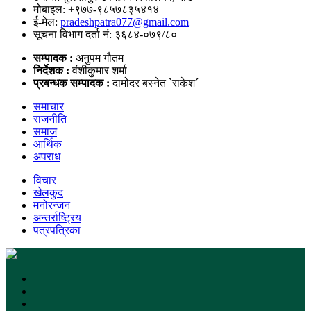
मोबाइल: +९७७-९८५७८३५४१४
ई-मेल:
pradeshpatra077@gmail.com
सूचना विभाग दर्ता नं: ३६८४-०७९/८०
सम्पादक :
अनुपम गौतम
निर्देशक :
वंशीकुमार शर्मा
प्रबन्धक सम्पादक :
दामोदर बस्नेत `राकेश´
समाचार
राजनीति
समाज
आर्थिक
अपराध
विचार
खेलकुद
मनोरन्जन
अन्तर्राष्ट्रिय
पत्रपत्रिका