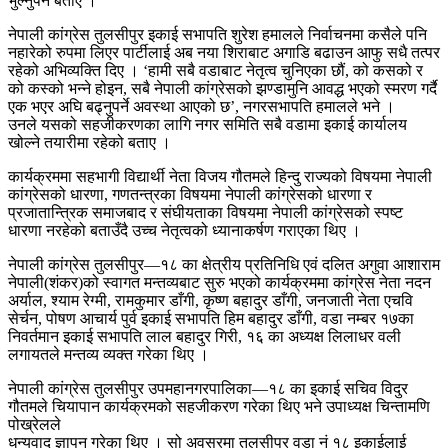
भुल्नुपर्ने बताए ।
नेपाली कांग्रेस तुलसीपुर इकाई सभापति शुरेश हमालले निर्वाचनमा कसैले पनि
नहारेको रुपमा लिएर पार्टीलाई अब नया शिराबाट अगाडि बढाउन आफु सधै तत्पर
रहेको अभिव्यक्ति दिए । ‘हामी सबै वडाबाट नेतृत्व चुनिएका छौं, को कसको र
को कस्को भन्ने होइन, सबै नेपाली कांग्रेसको झण्डामुनि आवद्ध भएको स्मरण गर्दै
एक भएर अघि बढ्नुपर्ने अवस्था आएको छ’, नगरसभापति हमालले भने ।
उनले यसको सहजीकरणका लागि नगर समिति सबै वडामा इकाई कार्यालय
खोल्ने तयारीमा रहेको बताए ।
कार्यक्रममा सहभागी विद्यार्थी नेता विजय गौतमले हिन्दु राज्यको विषयमा नेपाली
कांग्रेसको धारणा, गणतन्त्रका विषयमा नेपाली कांग्रेसको धारणा र
प्रजातान्त्रिक समाजबाद र संघीयताका विषयमा नेपाली कांग्रेसको स्पष्ट
धारणा नरहेको बताउँदै उच्च नेतृत्वको ध्यानाकर्षण गराएका थिए ।
नेपाली कांग्रेस तुलसीपुर—१८ का क्षेत्रीय प्रतिनिधि एवं दलित अगुवा आशाराम
नेपाली(शंकर)को स्वागत मन्तव्यबाट सुरु भएको कार्यक्रममा कांग्रेस नेता नदन
अर्याल, श्याम रेग्मी, रामकुमार डाँगी, कृष्ण बहादुर डाँगी, जनजाती नेता एचवि
सेर्चन, पोषण आचार्य पुर्व इकाई सभापति हिम बहादुर डाँगी, वडा नम्बर १७का
निवर्तमान इकाई सभापति लाल बहादुर गिरी, १६ का अध्यक्ष लिलाधर वली
लगायतले मन्तव्य व्यक्त गरेका थिए ।
नेपाली कांग्रेस तुलसीपुर उपमहानगरपालिका—१८ का इकाई सचिव विदुर
गौतमले चियापान कार्यक्रमको सहजीकरण गरेका थिए भने उपाध्यक्ष चिन्तामणि
पोख्रेलले
धन्यवाद ज्ञापन गरेका थिए । सो अवसरमा तुलसीपुर वडा नं १८ इकाईलाई