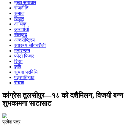
मुख्य समाचार
राजनीति
समाज
विचार
आर्थिक
अन्तर्वार्ता
खेलकुद
अन्तर्राष्ट्रिय
स्वास्थ्य-जीवनशैली
मनोरन्जन
फोटो फिचर
शिक्षा
कृषि
सुचना प्रविधि
पत्रपत्रिका
रोचक
कांग्रेस तुलसीपुर—१८ को दशैमिलन, विजयी बन्न
शुभकामना साटासाट
प्रदेश पत्र