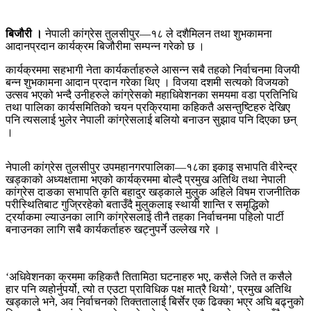
बिजौरी ।
नेपाली कांग्रेस तुलसीपुर—१८ ले दशैमिलन तथा शुभकामना
आदानप्रदान कार्यक्रम बिजौरीमा सम्पन्न गरेको छ ।
कार्यक्रममा सहभागी नेता कार्यकर्ताहरुले आसन्न सबै तहको निर्वाचनमा विजयी
बन्न शुभकामना आदान प्रदान गरेका थिए । विजया दशमी सत्यको विजयको
उत्सव भएको भन्दै उनीहरुले कांग्रेसको महाधिवेशनका समयमा वडा प्रतिनिधि
तथा पालिका कार्यसमितिको चयन प्रक्रियामा कहिकतै असन्तुष्टिहरु देखिए
पनि त्यसलाई भुलेर नेपाली कांग्रेसलाई बलियो बनाउन सुझाव पनि दिएका छन्
।
नेपाली कांग्रेस तुलसीपुर उपमहानगरपालिका—१८का इकाइ सभापति वीरेन्द्र
खड्काको अध्यक्षतामा भएको कार्यक्रममा बोल्दै प्रमुख अतिथि तथा नेपाली
कांग्रेस दाङका सभापति कृति बहादुर खड्काले मुलुक अहिले विषम राजनीतिक
परीस्थितिबाट गुज्रिरहेको बताउँदै मुलुकलाइ स्थायी शान्ति र समृद्धिको
ट्रर्याकमा ल्याउनका लागि कांग्रेसलाई तीनै तहका निर्वाचनमा पहिलो पार्टी
बनाउनका लागि सबै कार्यकर्ताहरु खट्नुपर्ने उल्लेख गरे ।
‘अधिवेशनका क्रममा कहिकतै तितामिठा घटनाहरु भए, कसैले जिते त कसैले
हार पनि व्यहोर्नुपर्यो, त्यो त एउटा प्राविधिक पक्ष मात्रै थियो’, प्रमुख अतिथि
खड्काले भने, अव निर्वाचनको तिक्ततालाई बिर्सेर एक ढिक्का भएर अघि बढ्नुको