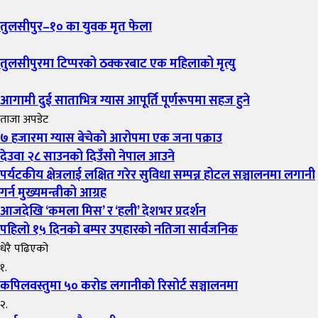
तुलसीपुर–१० का युवक मृत फेला
तुलसीपुरमा टिप्परको ठक्करबाट एक महिलाको मृत्यु
आगामी दुई साताभित्र ग्यास आपूर्ति पूर्णरूपमा सहज हुने
ताजा अपडेट
७ हजारमा ग्यास बेचेको आरोपमा एक जना पक्राउ
देउवा २८ साउनको दिउँसो नेपाल आउने
पर्यटकीय क्षेत्रलाई लक्षित गरेर सुविधा सम्पन्न होटल सञ्चालनमा लगानी
गर्न मुख्यमन्त्रीको आग्रह
आजदेखि ‘कमला मिस’ र ‘हली’ देशभर प्रदर्शन
पहिलो १५ दिनको बम्पर उपहारको नतिजा सार्वजनिक
धेरै पढिएको
१.
कपिलवस्तुमा ५० करोड लगानीको रिसोर्ट सञ्चालनमा
२.