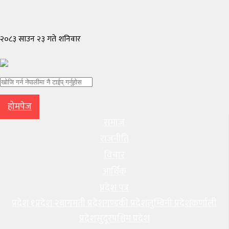
२०८३ साउन २३ गते शनिवार
होमपेज
समाज
राजनीति
विचार
आर्थिक
प्रदेश पत्र
प्रदेश १
प्रदेश २
बागमती प्रदेश
गण्डकी प्रदेश
लुम्बिनी प्रदेश
कर्णाली
प्रदेश
सुदूरपश्चिम प्रदेश