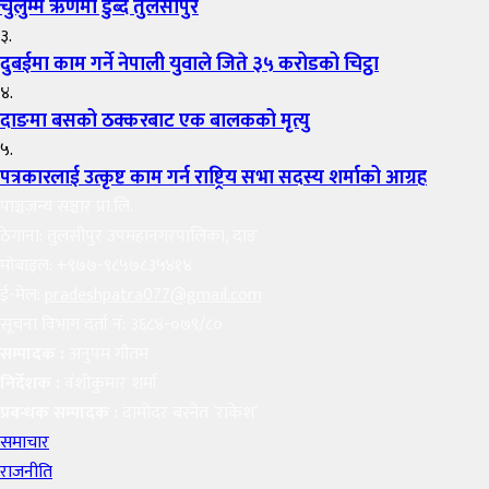
चुर्लुम्म ऋणमा डुब्दै तुलसीपुर
३.
दुबईमा काम गर्ने नेपाली युवाले जिते ३५ करोडको चिट्ठा
४.
दाङमा बसको ठक्करबाट एक बालकको मृत्यु
५.
पत्रकारलाई उत्कृष्ट काम गर्न राष्ट्रिय सभा सदस्य शर्माको आग्रह
पाञ्चजन्य सञ्चार प्रा.लि.
ठेगाना: तुलसीपुर उपमहानगरपालिका, दाङ
मोबाइल: +९७७-९८५७८३५४१४
ई-मेल:
pradeshpatra077@gmail.com
सूचना विभाग दर्ता नं: ३६८४-०७९/८०
सम्पादक :
अनुपम गौतम
निर्देशक :
वंशीकुमार शर्मा
प्रबन्धक सम्पादक :
दामोदर बस्नेत `राकेश´
समाचार
राजनीति