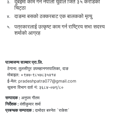
दुबईमा काम गर्ने नेपाली युवाले जिते ३५ करोडको
३.
चिट्ठा
दाङमा बसको ठक्करबाट एक बालकको मृत्यु
४.
पत्रकारलाई उत्कृष्ट काम गर्न राष्ट्रिय सभा सदस्य
५.
शर्माको आग्रह
पाञ्चजन्य सञ्चार प्रा.लि.
ठेगाना: तुलसीपुर उपमहानगरपालिका, दाङ
मोबाइल: +९७७-९८५७८३५४१४
ई-मेल:
pradeshpatra077@gmail.com
सूचना विभाग दर्ता नं: ३६८४-०७९/८०
सम्पादक :
अनुपम गौतम
निर्देशक :
वंशीकुमार शर्मा
प्रबन्धक सम्पादक :
दामोदर बस्नेत `राकेश´