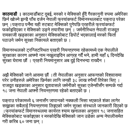
काठमाडौ ।
काठमाडौंबाट दुबई, मस्को र मेक्सिको हुँदै गैरकानुनी रुपमा अमेरिका
छिर्न खोज्ने झन्डै पाँच दर्जन नेपाली फ्रयांकफर्ट विमानस्थलबाट पक्राउ परेका
छन् ।पक्राउ पर्नेमा यही रुटबाट मेक्सिको पुगेपछि प्रहरीले फ्रयांकफर्ट
फर्काइदिएका र मेक्सिको उड्ने तयारीमा छन् । जर्मनीस्थित नेपाली राजदूत
रामकाजी खड्काका अनुसार मेक्सिकोबाट डिपोर्ट भएकालाई मस्को फिर्ता
पठाउने जर्मन सुरक्षा निकायले बताएको छ ।
विमानस्थलको ट्रन्जिटस्थित प्रहरी नियन्त्रणमा रहेकामध्ये एक नेपालीले
सुरक्षाका कारण आफ्नो नाम नखुलाइदिन आग्रह गर्दै भने, हामी यहाँ ६ दिनदेखि
सुरक्षा घेरामा छौं । प्रहरी नियमानुसार अब दुई दिनभन्दा राख्दैन ।
अझै मेक्सिकोे जाने आसमा छौं ।ती नेपालीका अनुसार आफन्तको विशवासमा
परेर उनीहरुले अमेरिका छिर्नका लागि जनही ३८ लाख रुपैयाँ तिरेका थिए ।
राजदूत खड्काका अनुसार दूतावासले जर्मनीको सुरक्षा एजेन्सीसँग सम्पर्क गर्दा
१८ जना नेपाली आफ्नो नियन्त्रणमा रहेको बताएको छ ।
पक्राउ परेकामध्ये ६ जनासँग जापानको नक्कली भिसा भएकाले शंका लागेर
समूहका सबैलाई नियन्त्रणमा लिइएको जर्मन सुरक्षा संस्थाले जानकारी दिएको छ
।फ्रयांकफर्ट विमानस्थलमा कार्यरत श्याम खनालका अनुसार १८ जनासहित
मेक्सिकोबाट फर्काइएका र मस्कोदेखि मेक्सिको जान उडेका अन्य नेपालीसमेत
गरी करिब ६० जना छन् ।