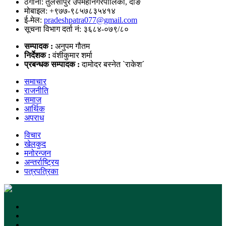
ठेगाना: तुलसीपुर उपमहानगरपालिका, दाङ
मोबाइल: +९७७-९८५७८३५४१४
ई-मेल:
pradeshpatra077@gmail.com
सूचना विभाग दर्ता नं: ३६८४-०७९/८०
सम्पादक :
अनुपम गौतम
निर्देशक :
वंशीकुमार शर्मा
प्रबन्धक सम्पादक :
दामोदर बस्नेत `राकेश´
समाचार
राजनीति
समाज
आर्थिक
अपराध
विचार
खेलकुद
मनोरन्जन
अन्तर्राष्ट्रिय
पत्रपत्रिका