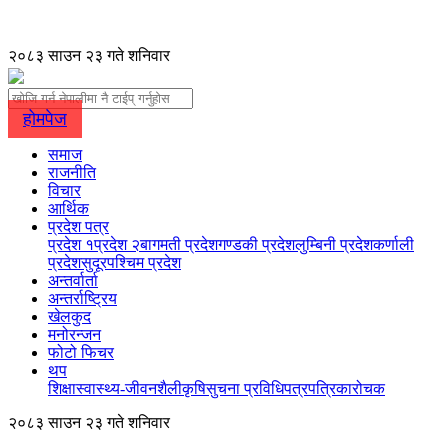
२०८३ साउन २३ गते शनिवार
होमपेज
समाज
राजनीति
विचार
आर्थिक
प्रदेश पत्र
प्रदेश १
प्रदेश २
बागमती प्रदेश
गण्डकी प्रदेश
लुम्बिनी प्रदेश
कर्णाली
प्रदेश
सुदूरपश्चिम प्रदेश
अन्तर्वार्ता
अन्तर्राष्ट्रिय
खेलकुद
मनोरन्जन
फोटो फिचर
थप
शिक्षा
स्वास्थ्य-जीवनशैली
कृषि
सुचना प्रविधि
पत्रपत्रिका
रोचक
२०८३ साउन २३ गते शनिवार