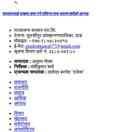
५.
पत्रकारलाई उत्कृष्ट काम गर्न राष्ट्रिय सभा सदस्य शर्माको आग्रह
पाञ्चजन्य सञ्चार प्रा.लि.
ठेगाना: तुलसीपुर उपमहानगरपालिका, दाङ
मोबाइल: +९७७-९८५७८३५४१४
ई-मेल:
pradeshpatra077@gmail.com
सूचना विभाग दर्ता नं: ३६८४-०७९/८०
सम्पादक :
अनुपम गौतम
निर्देशक :
वंशीकुमार शर्मा
प्रबन्धक सम्पादक :
दामोदर बस्नेत `राकेश´
समाचार
राजनीति
समाज
आर्थिक
अपराध
विचार
खेलकुद
मनोरन्जन
अन्तर्राष्ट्रिय