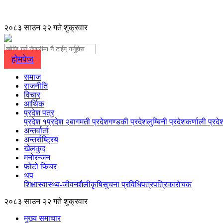
२०८३ साउन २२ गते शुक्रवार
होमपेज
समाज
राजनीति
विचार
आर्थिक
प्रदेश पत्र
प्रदेश १
प्रदेश २
बागमती प्रदेश
गण्डकी प्रदेश
लुम्बिनी प्रदेश
कर्णाली प्रदे
अन्तर्वार्ता
अन्तर्राष्ट्रिय
खेलकुद
मनोरन्जन
फोटो फिचर
थप
शिक्षा
स्वास्थ्य-जीवनशैली
कृषि
सुचना प्रविधि
पत्रपत्रिका
रोचक
२०८३ साउन २२ गते शुक्रवार
मुख्य समाचार