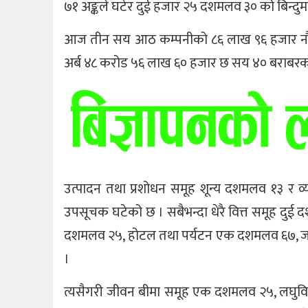
७१ अङ्कले घटेर दुई हजार २५ दशमलव ३० को बिन्दु
आज तीन सय आठ कम्पनीको ८६ लाख ९६ हजार नौ सय
अर्ब ४८ करोड ५६ लाख ६० हजार छ सय ४० बराबरक
उत्पादन तथा प्रशोधन समूह शून्य दशमलव १३ र 
उपसूचक घटेको छ । सबैभन्दा धेरै वित्त समूह दुई 
दशमलव २५, होटल तथा पर्यटन एक दशमलव ६७, जलवि
।
त्यसैगरी जीवन बीमा समूह एक दशमलव २५, लघुवित