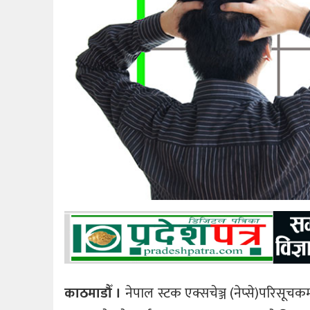
काठमाडौँ ।
नेपाल स्टक एक्सचेञ्ज (नेप्से)परिस