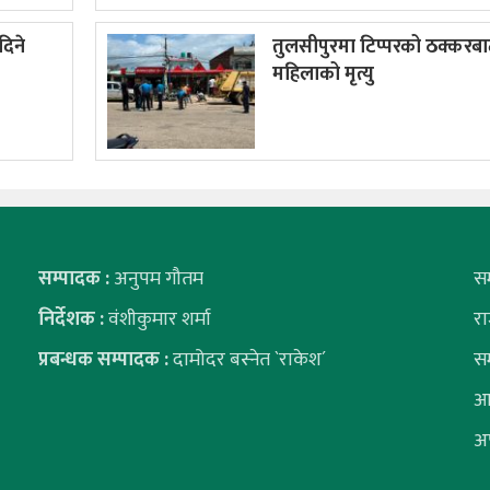
दिने
तुलसीपुरमा टिप्परको ठक्करब
महिलाको मृत्यु
सम्पादक :
अनुपम गौतम
स
निर्देशक :
वंशीकुमार शर्मा
र
प्रबन्धक सम्पादक :
दामोदर बस्नेत `राकेश´
स
आ
अ