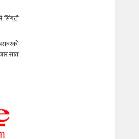
ने सिंगटी
 बराबरको
हजार सात