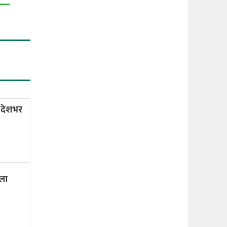
 देशभर
ला