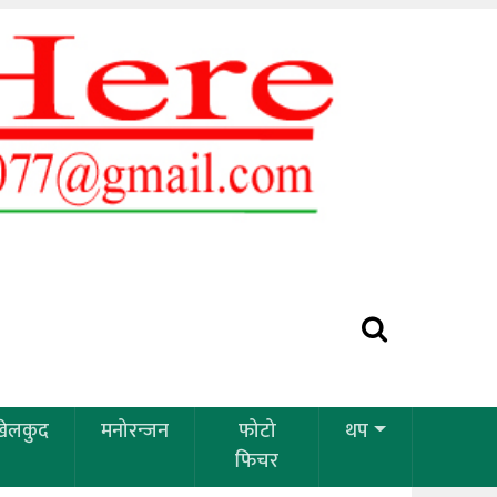
खेलकुद
मनोरन्जन
फोटो
थप
फिचर