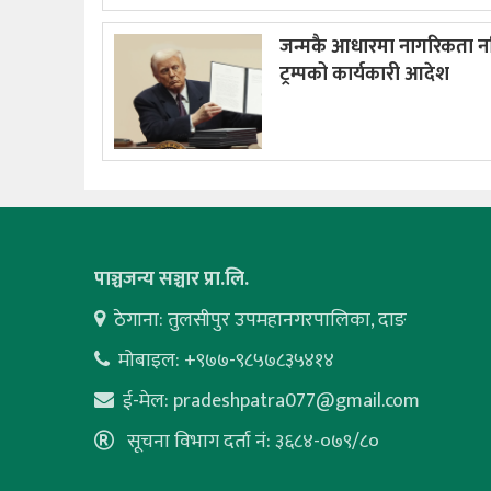
जन्मकै आधारमा नागरिकता न
ट्रम्पको कार्यकारी आदेश
पाञ्चजन्य सञ्चार प्रा.लि.
ठेगाना: तुलसीपुर उपमहानगरपालिका, दाङ
मोबाइल: +९७७-९८५७८३५४१४
ई-मेल:
pradeshpatra077@gmail.com
सूचना विभाग दर्ता नं: ३६८४-०७९/८०