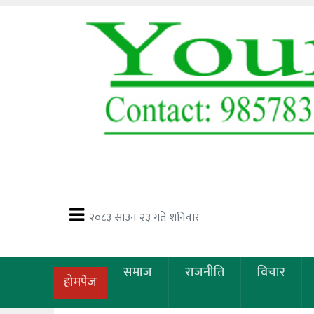
२०८३ साउन २३ गते शनिवार
समाज
राजनीति
विचार
होमपेज