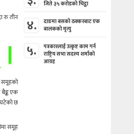
३.
जिते ३५ करोडको चिट्ठा
ा रु तीन
४.
दाङमा बसको ठक्करबाट एक
बालकको मृत्यु
५.
पत्रकारलाई उत्कृष्ट काम गर्न
राष्ट्रिय सभा सदस्य शर्माको
आग्रह
ै समूहको
बैङ्क एक
 घटेको छ
ीमा समूह