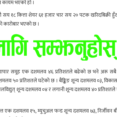
मा कायम भएको हो ।
 १८ कित्ता शेयर ६१ हजार चार सय २० पटक खरिदबिक्री हुँद
ो कारोबार भएको छ ।
व्यापार समूह एक दशमलव ४६ प्रतिशतले बढेको छ भने अरू सब
दशमलव ५० प्रतिशतले घटेको छ । बैङ्किङ शून्य दशमलव ०३, विकास 
द्युत् शून्य दशमलव ०४ र लगानी शून्य दशमलव ४० प्रतिशतले
्त एक दशमलव १५, म्युचुअल फन्ड शून्य दशमलव ७३, निर्जीवन ब