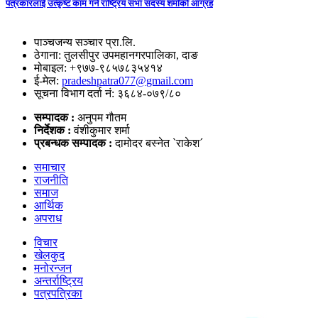
पत्रकारलाई उत्कृष्ट काम गर्न राष्ट्रिय सभा सदस्य शर्माको आग्रह
पाञ्चजन्य सञ्चार प्रा.लि.
ठेगाना: तुलसीपुर उपमहानगरपालिका, दाङ
मोबाइल: +९७७-९८५७८३५४१४
ई-मेल:
pradeshpatra077@gmail.com
सूचना विभाग दर्ता नं: ३६८४-०७९/८०
सम्पादक :
अनुपम गौतम
निर्देशक :
वंशीकुमार शर्मा
प्रबन्धक सम्पादक :
दामोदर बस्नेत `राकेश´
समाचार
राजनीति
समाज
आर्थिक
अपराध
विचार
खेलकुद
मनोरन्जन
अन्तर्राष्ट्रिय
पत्रपत्रिका