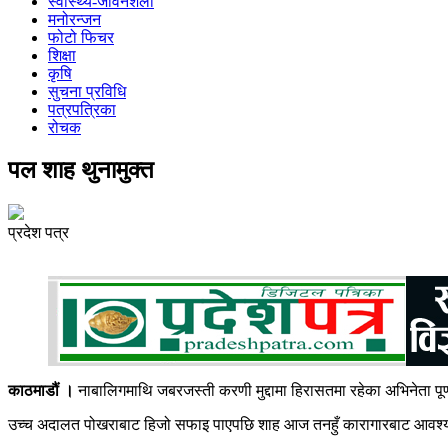
स्वास्थ्य-जीवनशैली
मनोरन्जन
फोटो फिचर
शिक्षा
कृषि
सुचना प्रविधि
पत्रपत्रिका
रोचक
पल शाह थुनामुक्त
प्रदेश पत्र
काठमाडौं ।
नाबालिगमाथि जबरजस्ती करणी मुद्दामा हिरासतमा रहेका अभिनेता पू
उच्च अदालत पोखराबाट हिजो सफाइ पाएपछि शाह आज तनहुँ कारागारबाट आवश्यक प्