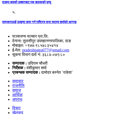
दाङमा बसको ठक्करबाट एक बालकको मृत्यु
५.
पत्रकारलाई उत्कृष्ट काम गर्न राष्ट्रिय सभा सदस्य शर्माको आग्रह
पाञ्चजन्य सञ्चार प्रा.लि.
ठेगाना: तुलसीपुर उपमहानगरपालिका, दाङ
मोबाइल: +९७७-९८५७८३५४१४
ई-मेल:
pradeshpatra077@gmail.com
सूचना विभाग दर्ता नं: ३६८४-०७९/८०
सम्पादक :
उदिराम चौधरी
निर्देशक :
वंशीकुमार शर्मा
प्रबन्धक सम्पादक :
दामोदर बस्नेत `राकेश´
समाचार
राजनीति
समाज
आर्थिक
अपराध
विचार
खेलकुद