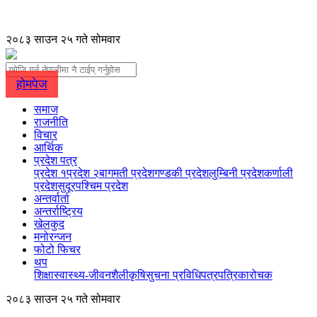
२०८३ साउन २५ गते सोमवार
होमपेज
समाज
राजनीति
विचार
आर्थिक
प्रदेश पत्र
प्रदेश १
प्रदेश २
बागमती प्रदेश
गण्डकी प्रदेश
लुम्बिनी प्रदेश
कर्णाली
प्रदेश
सुदूरपश्चिम प्रदेश
अन्तर्वार्ता
अन्तर्राष्ट्रिय
खेलकुद
मनोरन्जन
फोटो फिचर
थप
शिक्षा
स्वास्थ्य-जीवनशैली
कृषि
सुचना प्रविधि
पत्रपत्रिका
रोचक
२०८३ साउन २५ गते सोमवार