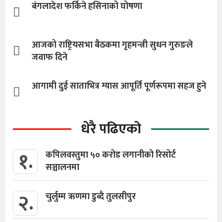
बंगलादेश फर्किने हसिनाको घोषणा
आजको राष्ट्रियसभा बैठकमा गृहमन्त्री सुधन गुरुङले
जवाफ दिने
आगामी दुई साताभित्र ग्यास आपूर्ति पूर्णरूपमा सहज हुने
धेरै पढिएको
१.
कपिलवस्तुमा ५० करोड लगानीको रिसोर्ट
सञ्चालनमा
२.
चुर्लुम्म ऋणमा डुब्दै तुलसीपुर