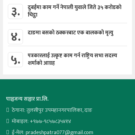
३.
दुबईमा काम गर्ने नेपाली युवाले जिते ३५ करोडको
चिट्ठा
४.
दाङमा बसको ठक्करबाट एक बालकको मृत्यु
५.
पत्रकारलाई उत्कृष्ट काम गर्न राष्ट्रिय सभा सदस्य
शर्माको आग्रह
पाञ्चजन्य सञ्चार प्रा.लि.
ठेगाना: तुलसीपुर उपमहानगरपालिका, दाङ
मोबाइल: +९७७-९८५७८३५४१४
ई-मेल:
pradeshpatra077@gmail.com