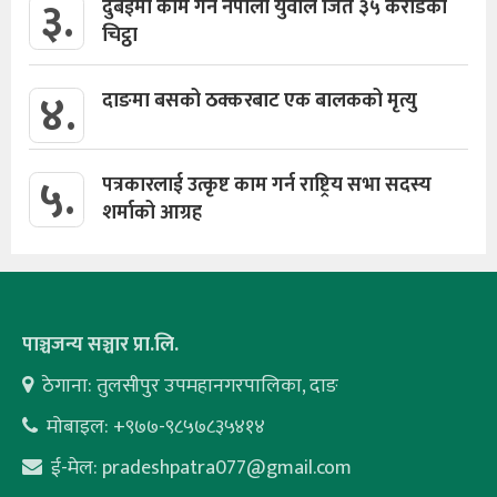
३.
दुबईमा काम गर्ने नेपाली युवाले जिते ३५ करोडको
चिट्ठा
४.
दाङमा बसको ठक्करबाट एक बालकको मृत्यु
५.
पत्रकारलाई उत्कृष्ट काम गर्न राष्ट्रिय सभा सदस्य
शर्माको आग्रह
पाञ्चजन्य सञ्चार प्रा.लि.
ठेगाना: तुलसीपुर उपमहानगरपालिका, दाङ
मोबाइल: +९७७-९८५७८३५४१४
ई-मेल:
pradeshpatra077@gmail.com