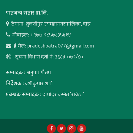
पाञ्चजन्य सञ्चार प्रा.लि.
ठेगाना: तुलसीपुर उपमहानगरपालिका, दाङ
मोबाइल: +९७७-९८५७८३५४१४
ई-मेल:
pradeshpatra077@gmail.com
सूचना विभाग दर्ता नं: ३६८४-०७९/८०
सम्पादक :
अनुपम गौतम
निर्देशक :
वंशीकुमार शर्मा
प्रबन्धक सम्पादक :
दामोदर बस्नेत `राकेश´