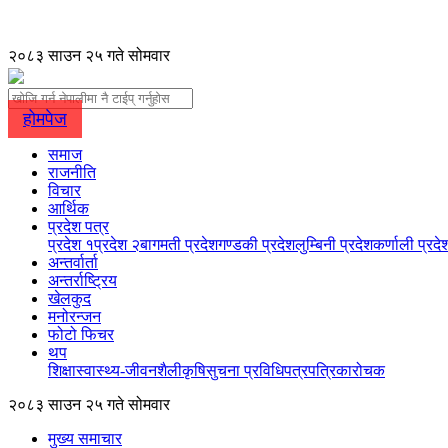
२०८३ साउन २५ गते सोमवार
होमपेज
समाज
राजनीति
विचार
आर्थिक
प्रदेश पत्र
प्रदेश १
प्रदेश २
बागमती प्रदेश
गण्डकी प्रदेश
लुम्बिनी प्रदेश
कर्णाली प्रदे
अन्तर्वार्ता
अन्तर्राष्ट्रिय
खेलकुद
मनोरन्जन
फोटो फिचर
थप
शिक्षा
स्वास्थ्य-जीवनशैली
कृषि
सुचना प्रविधि
पत्रपत्रिका
रोचक
२०८३ साउन २५ गते सोमवार
मुख्य समाचार