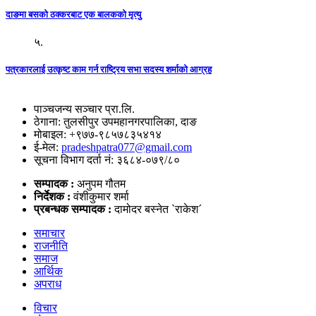
दाङमा बसको ठक्करबाट एक बालकको मृत्यु
५.
पत्रकारलाई उत्कृष्ट काम गर्न राष्ट्रिय सभा सदस्य शर्माको आग्रह
पाञ्चजन्य सञ्चार प्रा.लि.
ठेगाना: तुलसीपुर उपमहानगरपालिका, दाङ
मोबाइल: +९७७-९८५७८३५४१४
ई-मेल:
pradeshpatra077@gmail.com
सूचना विभाग दर्ता नं: ३६८४-०७९/८०
सम्पादक :
अनुपम गौतम
निर्देशक :
वंशीकुमार शर्मा
प्रबन्धक सम्पादक :
दामोदर बस्नेत `राकेश´
समाचार
राजनीति
समाज
आर्थिक
अपराध
विचार