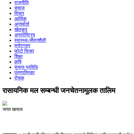
राजनीति
समाज
विचार
आर्थिक
अन्तर्वार्ता
खेलकुद
अन्तर्राष्ट्रिय
स्वास्थ्य-जीवनशैली
मनोरन्जन
फोटो फिचर
शिक्षा
कृषि
सुचना प्रविधि
पत्रपत्रिका
रोचक
रासायनिक मल सम्बन्धी जनचेतनामूलक तालिम
जगत खनाल