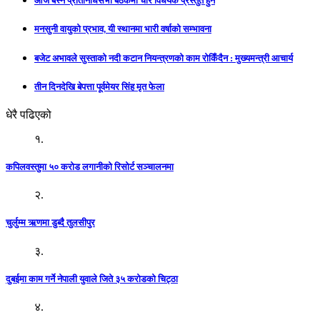
आज बस्ने प्रतिनिधिसभा बैठकमा चार विधेयक प्रस्तुत हुने
मनसुनी वायुको प्रभाव, यी स्थानमा भारी वर्षाको सम्भावना
बजेट अभावले सुस्ताको नदी कटान नियन्त्रणको काम रोकिँदैन : मुख्यमन्त्री आचार्य
तीन दिनदेखि बेपत्ता पूर्वमेयर सिंह मृत फेला
धेरै पढिएको
१.
कपिलवस्तुमा ५० करोड लगानीको रिसोर्ट सञ्चालनमा
२.
चुर्लुम्म ऋणमा डुब्दै तुलसीपुर
३.
दुबईमा काम गर्ने नेपाली युवाले जिते ३५ करोडको चिट्ठा
४.