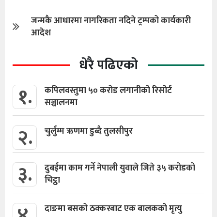
जन्मकै आधारमा नागरिकता नदिने ट्रम्पको कार्यकारी
आदेश
धेरै पढिएको
१.
कपिलवस्तुमा ५० करोड लगानीको रिसोर्ट
सञ्चालनमा
२.
चुर्लुम्म ऋणमा डुब्दै तुलसीपुर
३.
दुबईमा काम गर्ने नेपाली युवाले जिते ३५ करोडको
चिट्ठा
४.
दाङमा बसको ठक्करबाट एक बालकको मृत्यु