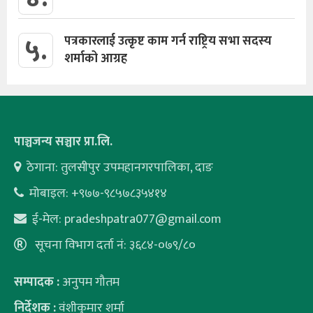
५.
पत्रकारलाई उत्कृष्ट काम गर्न राष्ट्रिय सभा सदस्य
शर्माको आग्रह
पाञ्चजन्य सञ्चार प्रा.लि.
ठेगाना: तुलसीपुर उपमहानगरपालिका, दाङ
मोबाइल: +९७७-९८५७८३५४१४
ई-मेल:
pradeshpatra077@gmail.com
सूचना विभाग दर्ता नं: ३६८४-०७९/८०
सम्पादक :
अनुपम गौतम
निर्देशक :
वंशीकुमार शर्मा