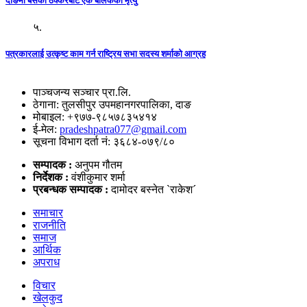
दाङमा बसको ठक्करबाट एक बालकको मृत्यु
५.
पत्रकारलाई उत्कृष्ट काम गर्न राष्ट्रिय सभा सदस्य शर्माको आग्रह
पाञ्चजन्य सञ्चार प्रा.लि.
ठेगाना: तुलसीपुर उपमहानगरपालिका, दाङ
मोबाइल: +९७७-९८५७८३५४१४
ई-मेल:
pradeshpatra077@gmail.com
सूचना विभाग दर्ता नं: ३६८४-०७९/८०
सम्पादक :
अनुपम गौतम
निर्देशक :
वंशीकुमार शर्मा
प्रबन्धक सम्पादक :
दामोदर बस्नेत `राकेश´
समाचार
राजनीति
समाज
आर्थिक
अपराध
विचार
खेलकुद