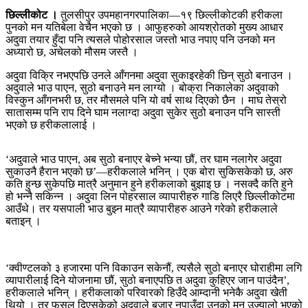
छिल्लीकोट ।
तुलसीपुर उपमहानगरपालिका—१९ छिल्लीकोटकी हरीकला
पुनको मन यतिबेला वेचैन भएको छ । आफुहरुको आयश्रोतको मुख्य आधार
अदुवा तयार हुँदा पनि त्यसले पोहोरसाल जस्तो भाउ नपाए पनि उनको मन
अध्यारो छ, अचेलको मौसम जस्तै ।
अदुवा विक्रि नभएपछि उनले आँगनमा अदुवा सुकाइरहेकी छिन् सुठो बनाउन ।
अदुवाले भाउ पाएन, सुठो बनाउने मन लाग्यो । बोक्रा निकालेका अदुवाको
विस्कुन आँगनभरी छ, तर मौसमले पनि यो वर्ष साथ दिएको छैन । माघ तेस्रो
सातासम्म पनि राप दिने घाम नलाग्दा अदुवा सुकेर सुठो बनाउन पनि सास्ती
भएको छ हरीकलालाई ।
‘अदुवाले भाउ पाएन, अब सुठो बनाएर बेच्ने भन्या छौं, तर घाम नलागेर अदुवा
सुकाउनै हैरान भएको छ’—हरीकलाले भनिन् । एक बोरा सुकिसकेको छ, अरु
कति हुन्छ सुकेपछि मात्रै अनुमान हुने हरीकलाको बुझाइ छ । नसक्दै कति हुने
हो भन्नै सकिन्न । अदुवा लिन पोहरसाल व्यापारीहरु गाडि लिएरै छिल्लीकोटमा
आउँथे। तर यसपाली भाउ बुझ्न मात्रै व्यापारीहरु आउने गरेको हरीकलाले
बताइन् ।
‘क्वीण्टलको ३ हजारमा पनि विकाउन सकेनौं, त्यसैले सुठो बनाएर घोराहीमा लगि
व्यापारीलाई दिने योजनामा छौं, सुठो बनाएपछि त अदुवा कुहिएर जान पाउंदैन’,
हरीकलाले भनिन् । हरीकलाको परिवारको हिउँदे आम्दानी भनेकै अदुवा खेती
थियो । तर फसल दिएसकेको अदुवाले बजार नपाउँदा उनको मन उज्यालो भएको