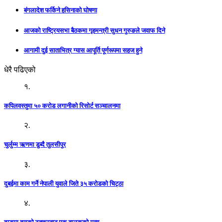
बंगलादेश फर्किने हसिनाको घोषणा
आजको राष्ट्रियसभा बैठकमा गृहमन्त्री सुधन गुरुङले जवाफ दिने
आगामी दुई साताभित्र ग्यास आपूर्ति पूर्णरूपमा सहज हुने
धेरै पढिएको
१.
कपिलवस्तुमा ५० करोड लगानीको रिसोर्ट सञ्चालनमा
२.
चुर्लुम्म ऋणमा डुब्दै तुलसीपुर
३.
दुबईमा काम गर्ने नेपाली युवाले जिते ३५ करोडको चिट्ठा
४.