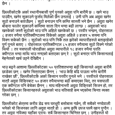
छैन ।
छिल्लीकोटकै अर्का स्थानीयबासी पुर्ण पुनको अदुवा पनि बारीमै छ । खने भाउ
पाउंदैन, खनेर सुकाउने फुर्सद मिलेको छैन उनलाई । उनी पनि अब अदुवा खनेर
सुठो बनाउने बताउँछन् । सुठो बनाउन पनि कम्ति सास्ती भने छैन । अदुवा खनेर
बोक्रा फालेर सुकाउनै कम्तिमा साता दिन भन्दा बढी लाग्छ । अदुवाको भाउ
खस्केको जस्तै सुठोको भाउ पनि अहिले खस्केको छ । परवीर भन्छन्, पोहरसाल
८ हजार रुपैया प्रतिक्वीण्टलमा विकेको अदुवा अहिले २ हजार ५ सयमा पनि
विक्न सकेको छैन । सुठोको भाउ पनि निकै तल झरेको व्यापारीहरुले बताइरहेको
पुर्ण पुनले बताए । पोहरसाल प्रतिक्वीण्टल ८५ हजार रुपैयामा सुठो विक्ने गरेको
थियो । तर यसपाली घोराहीका अदुवा व्यापारीले १८ हजार रुपैया प्रति
क्वीण्टल भन्दा माथि भाउ नगएको बताएका छन् रे । सुठो बनाएर पनि किसानलाई
मेहनेतको खर्च उठ्ने देखिंदैन ।
भाउ बढ्ने आशामा छिल्लीकोटका ५० प्रतिशतभन्दा बढी किसानले अदुवा बारीमै
छाडेका छन् । खनेर भित्राएका छैनन् । ‘भाउ केहि बढि पाउला भनेर बारीमै
राखेका छौं’, छिल्लीकोटकै अर्का किसान परवीर पुनले भने । परवीरले पोहरसाल
मात्रै अदुवा विक्रिबाट ५० हजार रुपैयाभन्दा बढी कमाएका थिए, तर यसपाली
एक क्वीण्टल पनि बेचेका छैनन् । माघ महिनाभरी अदुवा विक्रिको सिजन हो, तर
छिल्लीकोटका किसानहरुले अदुवाको भाउ यतिसाहै कम भएकोमा चिन्ता व्यक्त
गरेका छन् ।
छिल्लीकोट क्षेत्रमा करीव डेढ सय घरधुरी बसोबास गर्छन्, ती सबैको नगदेवाली
भनेको यो सिजनका लागि अदुवा मात्रै हो । अन्य कृषि उपज घरमै खान पुग्दैन ।
तर अदुवा नविक्दा यहाँका प्रायः सबै किसानहरु चिन्तित छन् । उनीहरुले यो