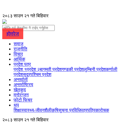
२०८३ साउन २१ गते बिहिवार
होमपेज
समाज
राजनीति
विचार
आर्थिक
प्रदेश पत्र
प्रदेश १
प्रदेश २
बागमती प्रदेश
गण्डकी प्रदेश
लुम्बिनी प्रदेश
कर्णाली
प्रदेश
सुदूरपश्चिम प्रदेश
अन्तर्वार्ता
अन्तर्राष्ट्रिय
खेलकुद
मनोरन्जन
फोटो फिचर
थप
शिक्षा
स्वास्थ्य-जीवनशैली
कृषि
सुचना प्रविधि
पत्रपत्रिका
रोचक
२०८३ साउन २१ गते बिहिवार