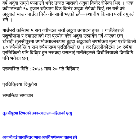
वर्ष अदुवा राम्रो फलाउने भनेर उन्नत जातको अदुवा किनेर रोपेका थिए । ‘एक
क्वीण्टलको १० हजार रुपैयामा विउ किनेर अदुवा रोपेको थिएं, तर यसै वर्ष
अदुवाले भाउ नपाउँदा निकै नोक्सानी भएको छ’—स्थानीय किसान परवीर पुनले
भने ।
गाउँभरी कम्तिमा ५ सय क्वीण्टल जती अदुवा उत्पादन हुन्छ । गाउँलेहरुले
पशुचौपाया र स्याउलाको मल प्रयोग गरेर अदुवा उत्पादन गर्दै आएका छन् ।
घोराही तुलसीपुरमा उपभोक्ताकारुपमा बुझ्दा अदुवाको उपभोक्ता मुल्य प्रतिकिलो
८० रुपैयादेखि १ सय रुपैयासम्म प्रतिकिलो छ । तर छिल्लीकोटमा ३० रुपैया
प्रतिकिलो पनि विक्रि हुन नसक्दा यसलाई गाउँलेहरुले विचौलियाको विगविगि
पनि भनेका छन् ।
प्रकाशित मिति : २०७८ माघ २० गते बिहिवार
प्रतिक्रिया दिनुहोस
सम्बन्धित समाचार
तुलसीपुरमा टिप्परको ठक्करबाट एक महिलाको मृत्यु
आगामी दुई साताभित्र ग्यास आपूर्ति पूर्णरूपमा सहज हुने