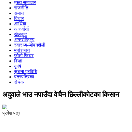
मुख्य समाचार
राजनीति
समाज
विचार
आर्थिक
अन्तर्वार्ता
खेलकुद
अन्तर्राष्ट्रिय
स्वास्थ्य-जीवनशैली
मनोरन्जन
फोटो फिचर
शिक्षा
कृषि
सुचना प्रविधि
पत्रपत्रिका
रोचक
अदुवाले भाउ नपाउँदा वेचैन छिल्लीकोटका किसान
प्रदेश पत्र